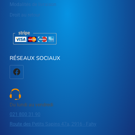
Modalités de livraison
Droit au retour
RÉSEAUX SOCIAUX
Du lundi au vendredi
021 800 31 90
Route des Petits Sapins 47a, 2916 - Fahy