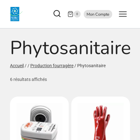
Aller
Mon Compte
au
0
contenu
Phytosanitaire
Accueil
/
/
Production fourragère
/
Phytosanitaire
6 résultats affichés