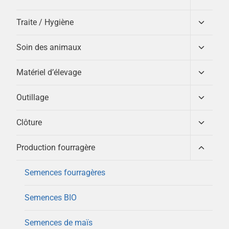
enfant
le
menu
Ouvrir/
Traite / Hygiène
enfant
le
menu
Ouvrir/
Soin des animaux
enfant
le
menu
Ouvrir/
Matériel d’élevage
enfant
le
menu
Ouvrir/
Outillage
enfant
le
menu
Ouvrir/
Clôture
enfant
le
menu
Ouvrir/
Production fourragère
enfant
le
menu
Semences fourragères
enfant
Semences BIO
Semences de maïs