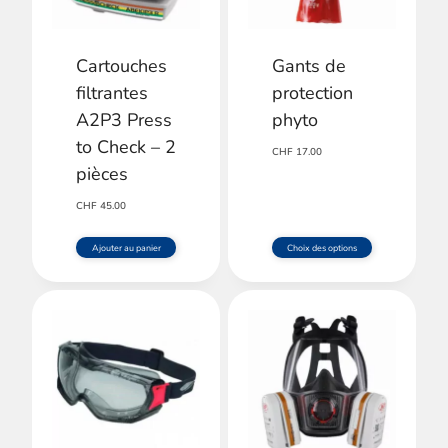
Cartouches
Gants de
filtrantes
protection
A2P3 Press
phyto
to Check – 2
CHF
17.00
pièces
CHF
45.00
Ajouter au panier
Choix des options
Ce
produit
a
plusieurs
variations.
Les