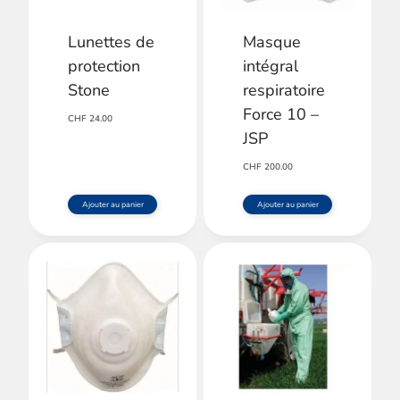
options
Lunettes de
Masque
peuvent
protection
intégral
être
Stone
respiratoire
choisies
Force 10 –
CHF
24.00
sur
JSP
la
CHF
200.00
page
Ajouter au panier
Ajouter au panier
du
produit