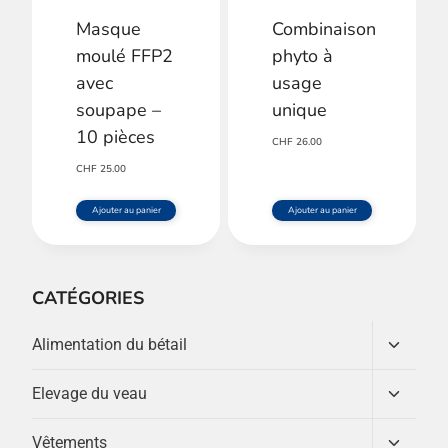
Masque
Combinaison
moulé FFP2
phyto à
avec
usage
soupape –
unique
10 pièces
CHF
26.00
CHF
25.00
Ajouter au panier
Ajouter au panier
CATÉGORIES
Ouvrir/
Alimentation du bétail
le
menu
Ouvrir/
Elevage du veau
enfant
le
menu
Ouvrir/
Vêtements