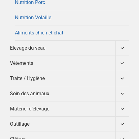
menu
Nutrition Porc
enfant
Nutrition Volaille
Aliments chien et chat
Ouvrir/
Elevage du veau
le
menu
Ouvrir/
Vêtements
enfant
le
menu
Ouvrir/
Traite / Hygiène
enfant
le
menu
Ouvrir/
Soin des animaux
enfant
le
menu
Ouvrir/
Matériel d’élevage
enfant
le
menu
Ouvrir/
Outillage
enfant
le
menu
Ouvrir/