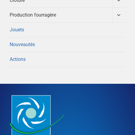
Clôture
enfant
le
menu
Ouvrir/
Production fourragère
enfant
le
menu
Jouets
enfant
Nouveautés
Actions