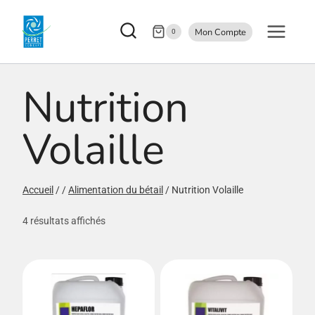
Aller
Mon Compte
au
0
contenu
Nutrition
Volaille
Accueil
/
/
Alimentation du bétail
/
Nutrition Volaille
4 résultats affichés