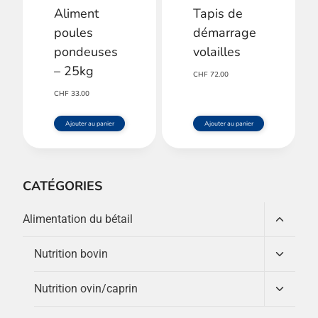
Aliment
Tapis de
peuvent
poules
démarrage
être
pondeuses
volailles
choisies
– 25kg
CHF
72.00
sur
CHF
33.00
la
Ajouter au panier
Ajouter au panier
page
du
produit
CATÉGORIES
Ouvrir/
Alimentation du bétail
le
menu
Ouvrir/
Nutrition bovin
enfant
le
menu
Ouvrir/
Nutrition ovin/caprin
enfant
le