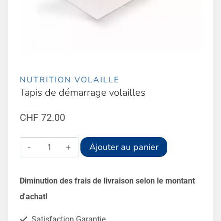
NUTRITION VOLAILLE
Tapis de démarrage volailles
CHF
72.00
quantité
Alternative:
Ajouter au panier
de
Tapis
Diminution des frais de livraison selon le montant
de
d'achat!
démarrage
Satisfaction Garantie