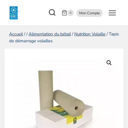
Aller
Mon Compte
au
0
contenu
Accueil
/
/
Alimentation du bétail
/
Nutrition Volaille
/
Tapis
de démarrage volailles