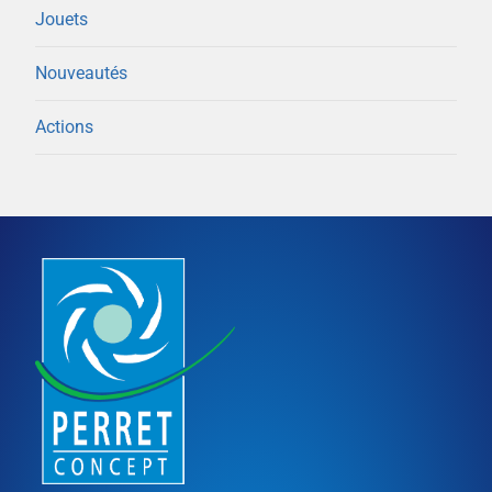
menu
Jouets
enfant
Nouveautés
Actions