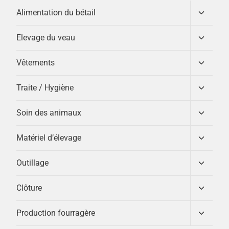
Ouvrir/
Alimentation du bétail
le
menu
Ouvrir/
Elevage du veau
enfant
le
menu
Ouvrir/
Vêtements
enfant
le
menu
Ouvrir/
Traite / Hygiène
enfant
le
menu
Ouvrir/
Soin des animaux
enfant
le
menu
Ouvrir/
Matériel d’élevage
enfant
le
menu
Ouvrir/
Outillage
enfant
le
menu
Ouvrir/
Clôture
enfant
le
menu
Ouvrir/
Production fourragère
enfant
le