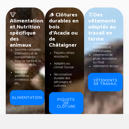
🐮
🪵 Clôtures
👖Des
Alimentation
durables en
vêtements
et Nutrition
bois
adaptés au
spécifique
d'Acacia ou
travail en
des
de
ferme
animaux
Châtaigner
Vêtements
résistants et
Gamme complète
confortables
Piquets ultras
d’aliments et de
Vêtements de
résistants
compléments
pluie, résistance
Pour la santé et la
au froid
Adaptés au
productivité du
Vêtements design
climat Suisse
troupeau
Matières
Sécurisation
premières,
durable des
VÊTEMENTS
minéraux, bolus,
pâturages et
DE TRAVAIL
etc…
cultures
ALIMENTATION
PIQUETS
DE
CLÔTURE