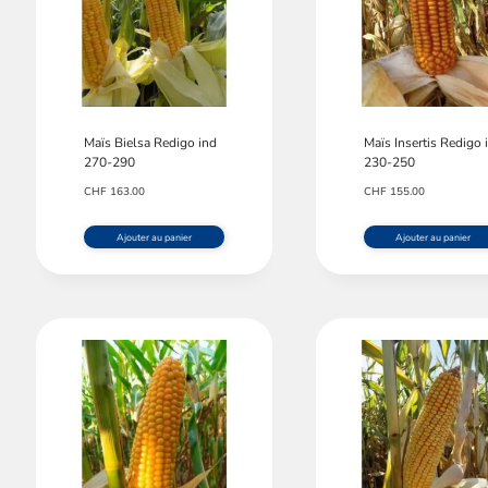
/fermer
/fermer
/fermer
Maïs Bielsa Redigo ind
Maïs Insertis Redigo 
270-290
230-250
/fermer
CHF
163.00
CHF
155.00
Ajouter au panier
Ajouter au panier