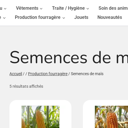
au
Vêtements
Traite / Hygiène
Soin des ani
e
Production fourragère
Jouets
Nouveautés
Semences de m
/fermer
Accueil
/
/
Production fourragère
/
Semences de maïs
/fermer
5 résultats affichés
/fermer
/fermer
/fermer