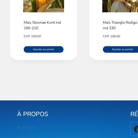
Maïs Stromae Korit ind
Maïs Triangle Redigo
190-210
ind 330
CHF
159.00
CHF
166.00
Ajouter au panier
Ajouter au panier
À PROPOS
R
A propos