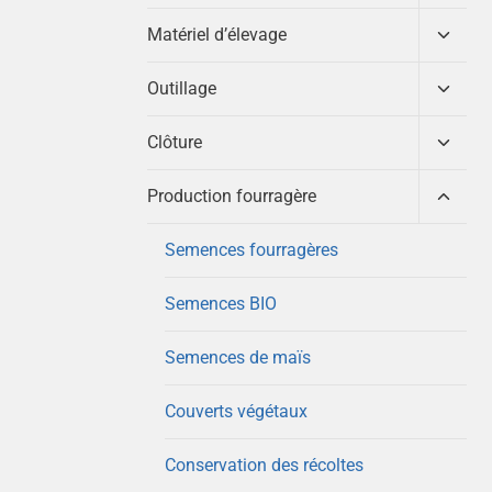
enfant
le
menu
Ouvrir
Matériel d’élevage
enfant
le
menu
Ouvrir
Outillage
enfant
le
menu
Ouvrir
Clôture
enfant
le
menu
Ouvrir
Production fourragère
enfant
le
menu
Semences fourragères
enfant
Semences BIO
Semences de maïs
Couverts végétaux
Conservation des récoltes