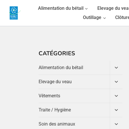
Aller
Alimentation du bétail
Elevage du ve
au
Outillage
Clôtur
contenu
CATÉGORIES
Ouvrir
Alimentation du bétail
le
menu
Ouvrir
Elevage du veau
enfant
le
menu
Ouvrir
Vêtements
enfant
le
menu
Ouvrir
Traite / Hygiène
enfant
le
menu
Ouvrir
Soin des animaux