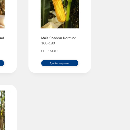
ind
Maïs Sheddar Korit ind
160-180
CHF
154.00
Ajouter au panier