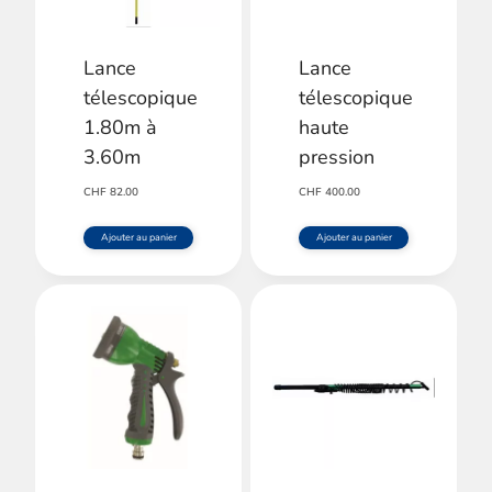
Lance
Lance
télescopique
télescopique
1.80m à
haute
3.60m
pression
CHF
82.00
CHF
400.00
Ajouter au panier
Ajouter au panier