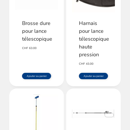
Brosse dure
Harnais
pour lance
pour lance
télescopique
télescopique
haute
CHF
63.00
pression
CHF
43.00
Ajouter au panier
Ajouter au panier