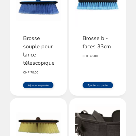
Brosse
Brosse bi-
souple pour
faces 33cm
lance
CHF
46.00
télescopique
CHF
70.00
Ajouter au panier
Ajouter au panier