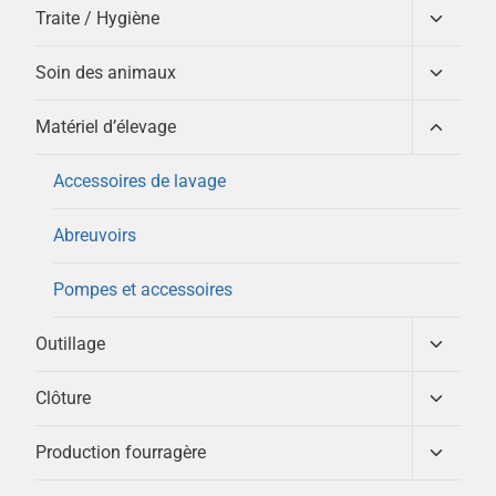
la
menu
Ouvrir/
Traite / Hygiène
enfant
le
page
menu
Ouvrir/
Soin des animaux
du
enfant
le
produit
menu
Ouvrir/
Matériel d’élevage
enfant
le
menu
Accessoires de lavage
enfant
Abreuvoirs
Pompes et accessoires
Ouvrir/
Outillage
le
menu
Ouvrir/
Clôture
enfant
le
menu
Ouvrir/
Production fourragère
enfant
le