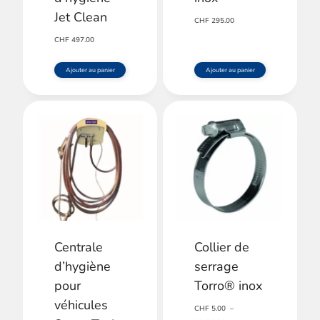
Jet Clean
CHF
295.00
CHF
497.00
Ajouter au panier
Ajouter au panier
Centrale
Collier de
d’hygiène
serrage
pour
Torro® inox
véhicules
CHF
5.00
–