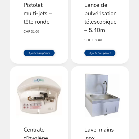
Pistolet
Lance de
multi-jets –
pulvérisation
tête ronde
télescopique
– 5.40m
CHF
31.00
CHF
197.00
Ajouter au panier
Ajouter au panier
Centrale
Lave-mains
d’hygiène
inox