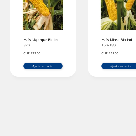
/fermer
/fermer
/fermer
Maïs Majorque Bio ind
Maïs Minsk Bio ind
320
160-180
/fermer
CHF
222.00
CHF
191.00
Ajouter au panier
Ajouter au panier