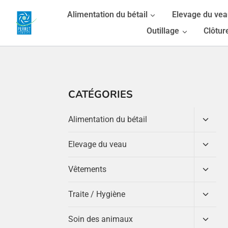
Aller
Alimentation du bétail
Elevage du ve
au
Outillage
Clôtur
contenu
CATÉGORIES
Ouvrir
Alimentation du bétail
le
menu
Ouvrir
Elevage du veau
enfant
le
menu
Ouvrir
Vêtements
enfant
le
menu
Ouvrir
Traite / Hygiène
enfant
le
menu
Ouvrir
Soin des animaux