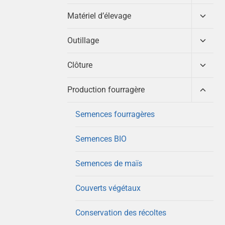
enfant
le
menu
Ouvrir
Matériel d’élevage
enfant
le
menu
Ouvrir
Outillage
enfant
le
menu
Ouvrir
Clôture
enfant
le
menu
Ouvrir
Production fourragère
enfant
le
menu
Semences fourragères
enfant
Semences BIO
Semences de maïs
Couverts végétaux
Conservation des récoltes