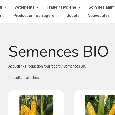
au
Vêtements
Traite / Hygiène
Soin des ani
e
Production fourragère
Jouets
Nouveautés
Semences BIO
/fermer
Accueil
/
/
Production fourragère
/
Semences BIO
/fermer
2 résultats affichés
/fermer
/fermer
/fermer