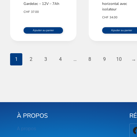
Gardelec – 12V – 7Ah
horizontal avec
isolateur
CHF
37.00
CHF
34.00
Ajouter au panier
Ajouter au panier
1
2
3
4
…
8
9
10
→
À PROPOS
R
A propos