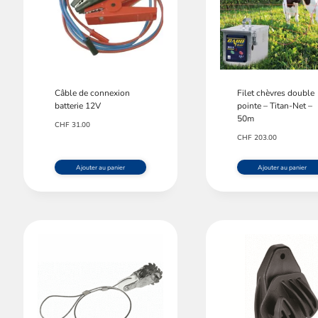
/fermer
/fermer
/fermer
Câble de connexion
Filet chèvres double
batterie 12V
pointe – Titan-Net –
50m
/fermer
CHF
31.00
CHF
203.00
Ajouter au panier
Ajouter au panier