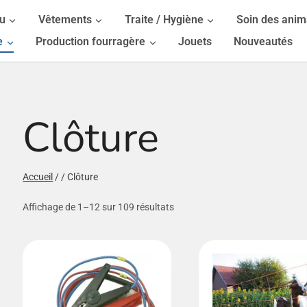
au
Vêtements
Traite / Hygiène
Soin des ani
e
Production fourragère
Jouets
Nouveautés
Clôture
/fermer
Accueil
/
/
Clôture
/fermer
Affichage de 1–12 sur 109 résultats
/fermer
/fermer
/fermer