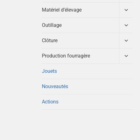
enfant
le
menu
Ouvrir
Matériel d’élevage
enfant
le
menu
Ouvrir
Outillage
enfant
le
menu
Ouvrir
Clôture
enfant
le
menu
Ouvrir
Production fourragère
enfant
le
menu
Jouets
enfant
Nouveautés
Actions