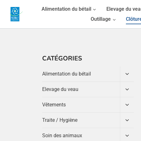
Aller
Alimentation du bétail
Elevage du ve
au
Outillage
Clôtur
contenu
CATÉGORIES
Ouvrir
Alimentation du bétail
le
menu
Ouvrir
Elevage du veau
enfant
le
menu
Ouvrir
Vêtements
enfant
le
menu
Ouvrir
Traite / Hygiène
enfant
le
menu
Ouvrir
Soin des animaux