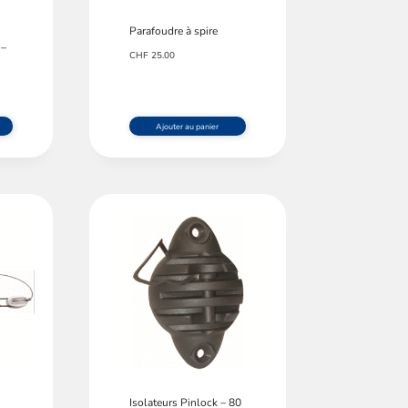
n
Parafoudre à spire
 –
CHF
25.00
Ajouter au panier
Isolateurs Pinlock – 80