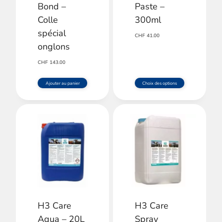
Bond –
Paste –
Colle
300ml
spécial
CHF
41.00
onglons
CHF
143.00
Ajouter au panier
Choix des options
Ce
produit
a
plusieurs
variations.
Les
options
H3 Care
H3 Care
peuvent
Aqua – 20L
Spray