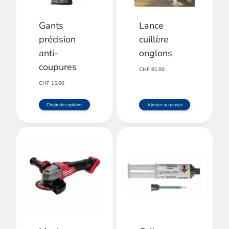
Gants
Lance
précision
cuillère
anti-
onglons
coupures
CHF
81.00
CHF
15.00
Choix des options
Ajouter au panier
Ce
produit
a
plusieurs
variations.
Les
options