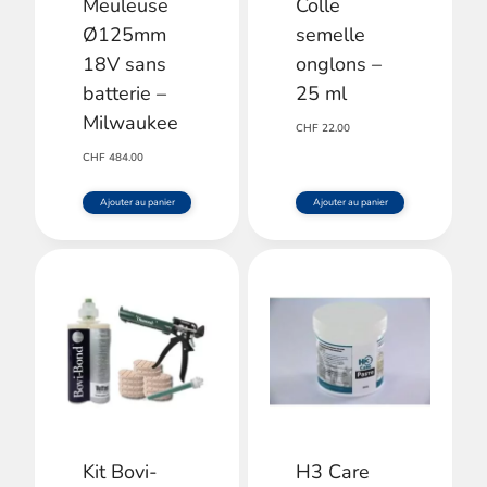
Meuleuse
Colle
peuvent
Ø125mm
semelle
être
18V sans
onglons –
choisies
batterie –
25 ml
sur
Milwaukee
CHF
22.00
la
CHF
484.00
page
Ajouter au panier
Ajouter au panier
du
produit
Kit Bovi-
H3 Care