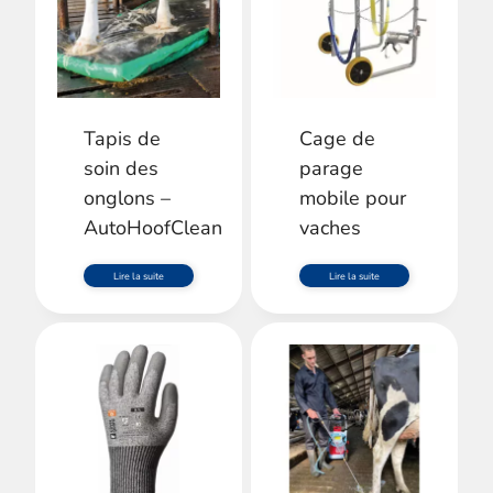
Tapis de
Cage de
soin des
parage
onglons –
mobile pour
AutoHoofClean
vaches
Lire la suite
Lire la suite