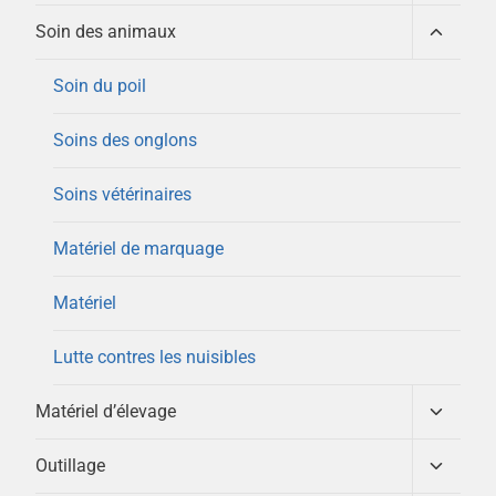
le
menu
Ouvrir/
Soin des animaux
enfant
le
menu
Soin du poil
enfant
Soins des onglons
Soins vétérinaires
Matériel de marquage
Matériel
Lutte contres les nuisibles
Ouvrir/
Matériel d’élevage
le
menu
Ouvrir/
Outillage
enfant
le