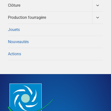
menu
Ouvrir/
Clôture
enfant
le
menu
Ouvrir/
Production fourragère
enfant
le
menu
Jouets
enfant
Nouveautés
Actions