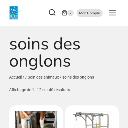
Aller
Mon Compte
au
0
contenu
soins des
onglons
Accueil
/
/
Soin des animaux
/
soins des onglons
Affichage de 1–12 sur 40 résultats