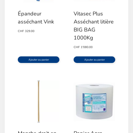
Épandeur
Vitasec Plus
asséchant Vink
Asséchant litière
BIG BAG
CHF
329.00
1000Kg
CHF
1'080.00
Ajouter au panier
Ajouter au panier