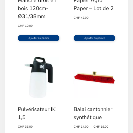
Manche droit en
Papier Agro
bois 120cm-
Paper – Lot de 2
Ø31/38mm
CHF
42.00
CHF
10.00
Ajouter au panier
Ajouter au panier
Pulvérisateur IK
Balai cantonnier
1,5
synthétique
Plage
CHF
36.00
CHF
14.00
–
CHF
19.00
de