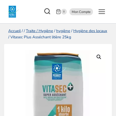
Aller
Mon Compte
au
0
contenu
Accueil
/
/
Traite / Hygiène
/
hygiène
/
Hygiène des locaux
/
Vitasec Plus Asséchant litière 25kg