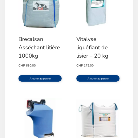
Brecalsan
Vitalyse
Asséchant litière
liquéfiant de
1000kg
lisier – 20 kg
CHF
630.00
CHF
175.00
Ajouter au panier
Ajouter au panier