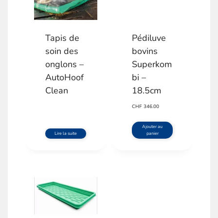
e
:
Tapis de
Pédiluve
soin des
bovins
onglons –
Superkom
AutoHoof
bi –
Clean
18.5cm
CHF
346.00
Ajouter au
Lire la suite
panier