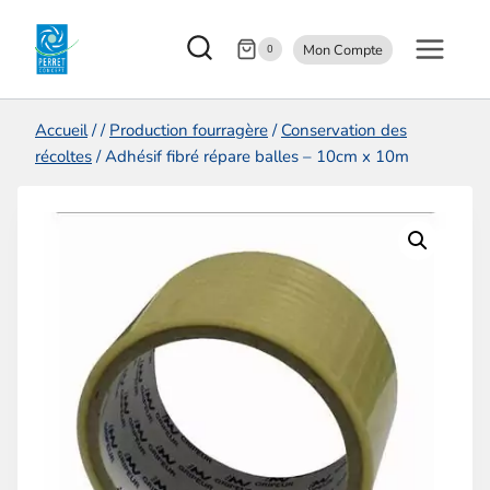
Aller
Mon Compte
au
0
contenu
Accueil
/
/
Production fourragère
/
Conservation des
récoltes
/
Adhésif fibré répare balles – 10cm x 10m