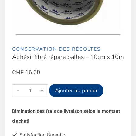
CONSERVATION DES RÉCOLTES
Adhésif fibré répare balles – 10cm x 10m
CHF
16.00
quantité
Alternative:
Ajouter au panier
de
Adhésif
Diminution des frais de livraison selon le montant
fibré
d'achat!
répare
Satisfaction Garantie