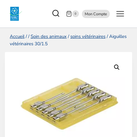
Aller
Mon Compte
au
0
contenu
Accueil
/
/
Soin des animaux
/
soins vétérinaires
/
Aiguilles
vétérinaires 30/1.5