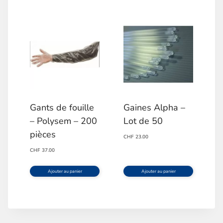
Ce
CHF 60.00
produit
a
plusieurs
variations.
Les
options
Gants de fouille
Gaines Alpha –
peuvent
– Polysem – 200
Lot de 50
être
pièces
CHF
23.00
choisies
CHF
37.00
sur
Ajouter au panier
Ajouter au panier
la
page
du