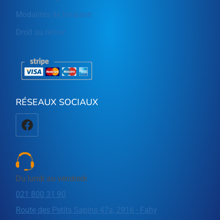
Modalités de livraison
Droit au retour
RÉSEAUX SOCIAUX
Du lundi au vendredi
021 800 31 90
Route des Petits Sapins 47a, 2916 - Fahy