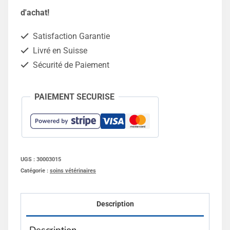
vétérinaires
d'achat!
30/1.5
Satisfaction Garantie
Livré en Suisse
Sécurité de Paiement
PAIEMENT SECURISE
UGS :
30003015
Catégorie :
soins vétérinaires
Description
Description