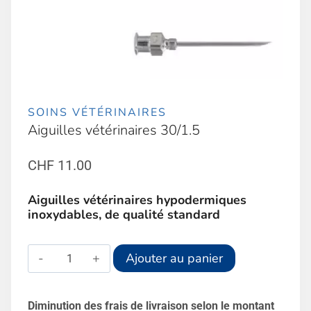
SOINS VÉTÉRINAIRES
Aiguilles vétérinaires 30/1.5
CHF
11.00
Aiguilles vétérinaires hypodermiques
inoxydables, de qualité standard
quantité
Alternative:
Ajouter au panier
de
Aiguilles
Diminution des frais de livraison selon le montant