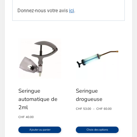
Donnez-nous votre avis
ici
.
Seringue
Seringue
automatique de
drogueuse
2ml
Plage
CHF
53.00
–
CHF
60.00
de
CHF
40.00
prix :
CHF 53.00
Ajouter au panier
Choix des options
à