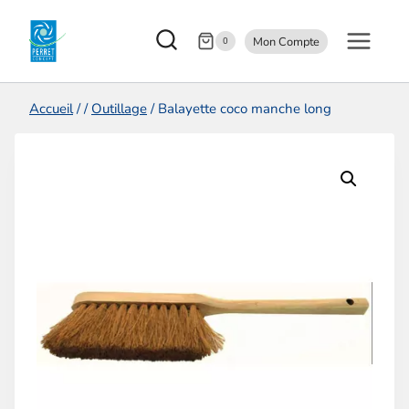
Aller
Mon Compte
au
0
contenu
Accueil
/
/
Outillage
/
Balayette coco manche long