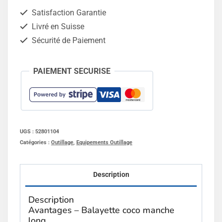
manche
Satisfaction Garantie
long
Livré en Suisse
Sécurité de Paiement
PAIEMENT SECURISE
UGS :
52801104
Catégories :
Outillage
,
Equipements Outillage
Description
Description
Avantages – Balayette coco manche
long