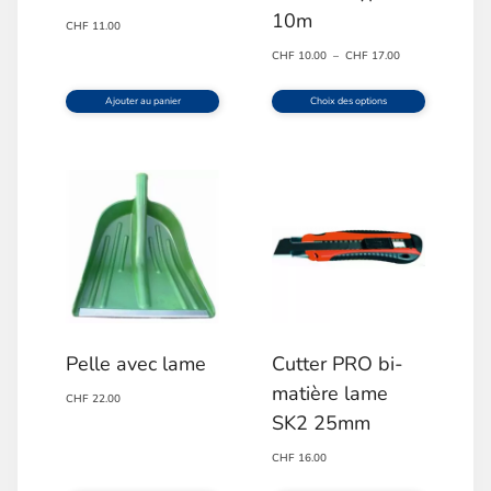
10m
CHF
11.00
Plage
CHF
10.00
–
CHF
17.00
de
prix :
Ajouter au panier
Choix des options
CHF 10.00
Ce
à
produit
CHF 17.00
a
plusieurs
variations.
Les
options
Pelle avec lame
Cutter PRO bi-
peuvent
matière lame
CHF
22.00
être
SK2 25mm
choisies
CHF
16.00
sur