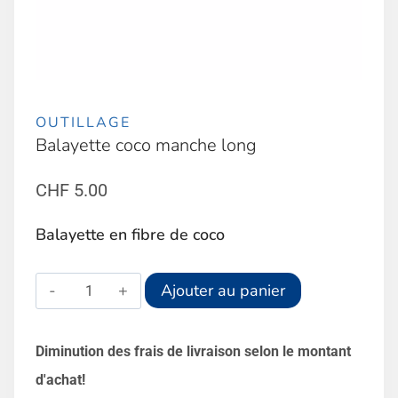
OUTILLAGE
Balayette coco manche long
CHF
5.00
Balayette en fibre de coco
quantité
Alternative:
Ajouter au panier
de
Balayette
Diminution des frais de livraison selon le montant
coco
d'achat!