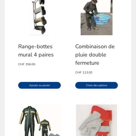
Range-bottes
Combinaison de
mural 4 paires
pluie double
fermeture
CHF
356.00
CHF
113.00
Ajouter au panier
Choix des options
Ce
produit
a
plusieurs
variations.