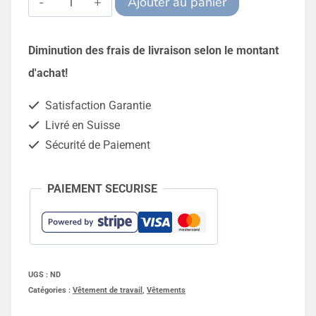
Ajouter au panier
de
Alternative:
Bonnet
Diminution des frais de livraison selon le montant
anti-
d'achat!
odeurs
Satisfaction Garantie
anis
Livré en Suisse
Sécurité de Paiement
PAIEMENT SECURISE
UGS :
ND
Catégories :
Vêtement de travail
,
Vêtements