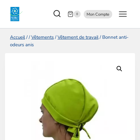
Aller
Mon Compte
au
0
contenu
Accueil
/
/
Vêtements
/
Vêtement de travail
/
Bonnet anti-
odeurs anis