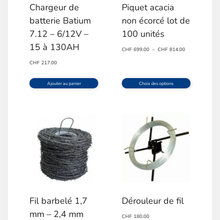
Chargeur de
Piquet acacia
batterie Batium
non écorcé lot de
7.12 – 6/12V –
100 unités
15 à 130AH
Plage
CHF
699.00
–
CHF
814.00
de
CHF
217.00
prix :
CHF 699.00
Ajouter au panier
Choix des options
à
Ce
CHF 814.00
produit
a
plusieurs
variations.
Les
options
Fil barbelé 1,7
Dérouleur de fil
peuvent
mm – 2,4 mm
CHF
180.00