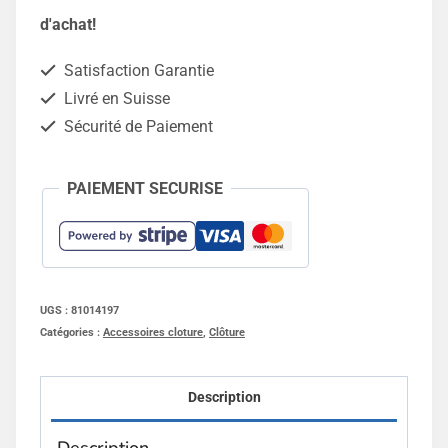
raccord
d'achat!
de
Satisfaction Garantie
fil
Livré en Suisse
-
Sécurité de Paiement
10
pièces
PAIEMENT SECURISE
UGS :
81014197
Catégories :
Accessoires cloture
,
Clôture
Description
Description