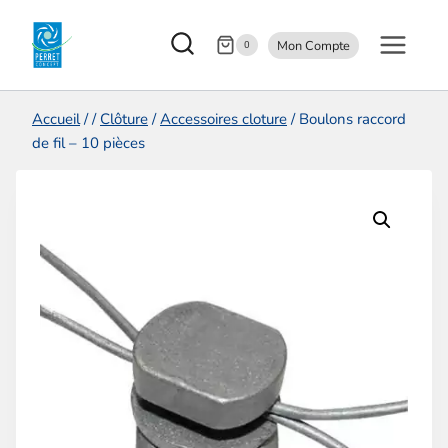
Aller
Mon Compte
au
0
contenu
Accueil
/
/
Clôture
/
Accessoires cloture
/
Boulons raccord
de fil – 10 pièces