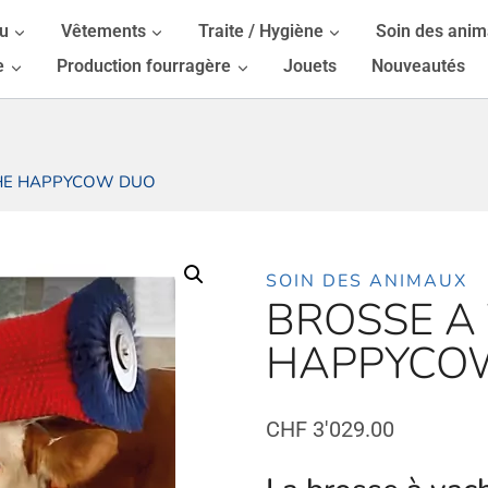
au
Vêtements
Traite / Hygiène
Soin des ani
e
Production fourragère
Jouets
Nouveautés
HE HAPPYCOW DUO
SOIN DES ANIMAUX
BROSSE A
HAPPYCO
CHF
3'029.00