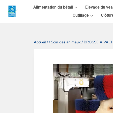
Aller
Alimentation du bétail
Elevage du ve
au
Outillage
Clôtur
contenu
Accueil
/
/
Soin des animaux
/
BROSSE A VAC