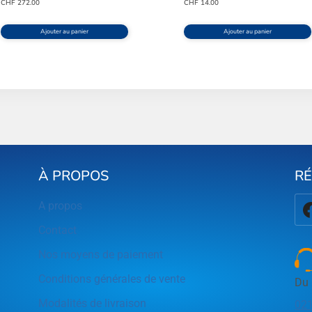
CHF
272.00
CHF
14.00
Ajouter au panier
Ajouter au panier
À PROPOS
R
A propos
Contact
Nos moyens de paiement
Conditions générales de vente
Du 
Modalités de livraison
021