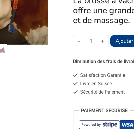
La brosse à v
offre une grand
et de massage.
quantité
Ajouter
de
BROSSE
Diminution des frais de livr
A
Satisfaction Garantie
VACHE
Livré en Suisse
HAPPYCOW
Sécurité de Paiement
DUO
PAIEMENT SECURISE