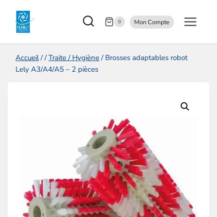
Aller
Mon Compte
au
0
contenu
Accueil
/
/
Traite / Hygiène
/
Brosses adaptables robot
Lely A3/A4/A5 – 2 pièces