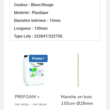
Couleur : Blanc/Rouge
Matériel : Plastique
Diamètre intérieur : 15mm
Longueur : 130mm
Type Lely : 222847/222750.
Promo !
PREFOAM +
Manche en bois
155cm-Ø28mm
Plage
CHF
100.00
–
CHF
181.00
de