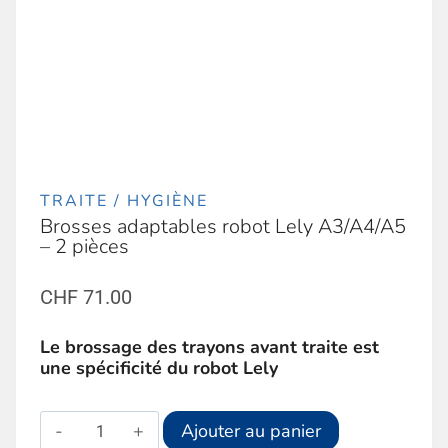
TRAITE / HYGIÈNE
Brosses adaptables robot Lely A3/A4/A5
– 2 pièces
CHF
71.00
Le brossage des trayons avant traite est
une spécificité du robot Lely
quantité
Alternative:
Ajouter au panier