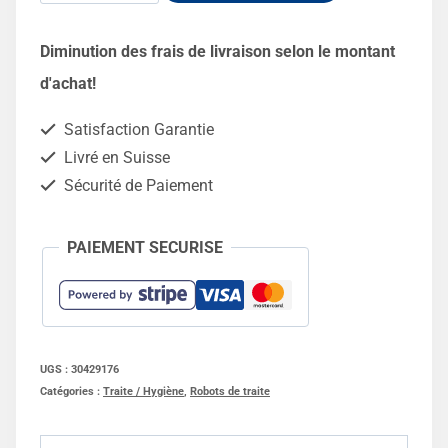
de
Brosses
Diminution des frais de livraison selon le montant
adaptables
d'achat!
robot
Satisfaction Garantie
Lely
Livré en Suisse
A3/A4/A5
Sécurité de Paiement
-
2
PAIEMENT SECURISE
pièces
UGS :
30429176
Catégories :
Traite / Hygiène
,
Robots de traite