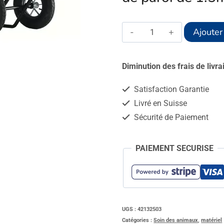
quantité
Ajouter
de
Brouette
Diminution des frais de livr
Expert
Satisfaction Garantie
Twin
Livré en Suisse
160L
Sécurité de Paiement
PAIEMENT SECURISE
UGS :
42132503
Catégories :
Soin des animaux
,
matériel