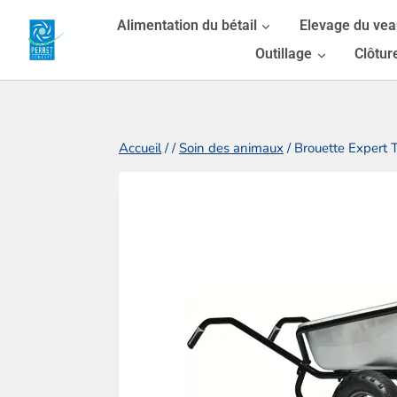
Aller
Alimentation du bétail
Elevage du ve
au
Outillage
Clôtur
contenu
Accueil
/
/
Soin des animaux
/
Brouette Expert 