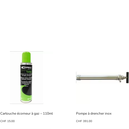
Cartouche écorneur à gaz – 110ml
Pompe à drencher inox
CHF
15.00
CHF
391.00