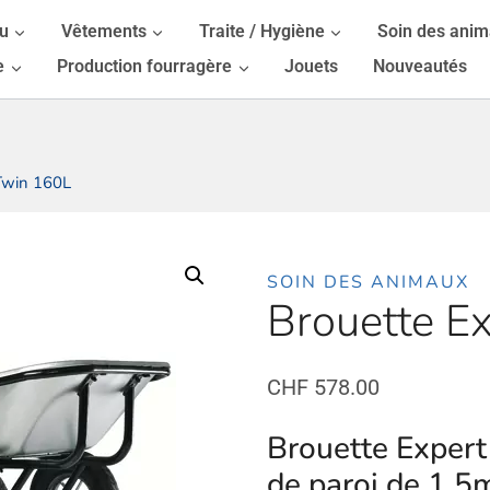
au
Vêtements
Traite / Hygiène
Soin des ani
e
Production fourragère
Jouets
Nouveautés
Twin 160L
SOIN DES ANIMAUX
Brouette E
CHF
578.00
Brouette Expert
de paroi de 1.