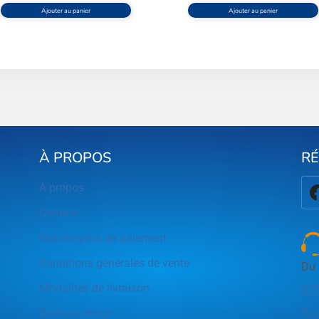
Ajouter au panier
Ajouter au panier
À PROPOS
R
A propos
Contact
Nos moyens de paiement
Conditions générales de vente
Du 
Modalités de livraison
021
Rou
Droit au retour