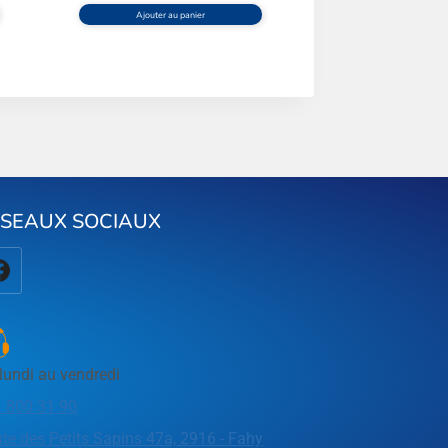
Ajouter au panier
ÉSEAUX SOCIAUX
lundi au vendredi
 800 31 90
te des Petits Sapins 47a, 2916 - Fahy