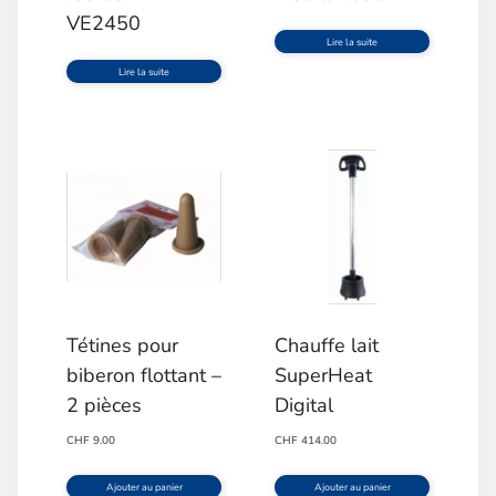
VE2450
Lire la suite
Lire la suite
Tétines pour
Chauffe lait
biberon flottant –
SuperHeat
2 pièces
Digital
CHF
9.00
CHF
414.00
Ajouter au panier
Ajouter au panier