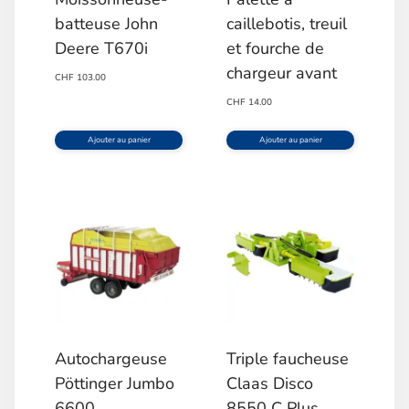
batteuse John
caillebotis, treuil
Deere T670i
et fourche de
chargeur avant
CHF
103.00
CHF
14.00
Ajouter au panier
Ajouter au panier
Autochargeuse
Triple faucheuse
Pöttinger Jumbo
Claas Disco
6600
8550 C Plus