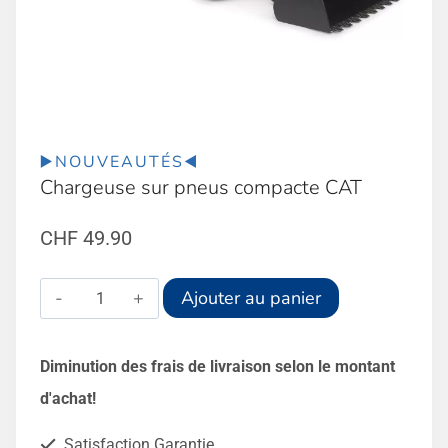
▶️NOUVEAUTÉS◀️
Chargeuse sur pneus compacte CAT
CHF
49.90
quantité
Alternative:
Ajouter au panier
de
Chargeuse
Diminution des frais de livraison selon le montant
sur
d'achat!
pneus
Satisfaction Garantie