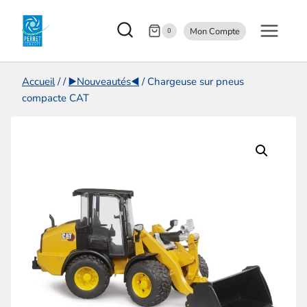
Aller
Mon Compte
au
0
contenu
Accueil
/
/
▶️Nouveautés◀️
/
Chargeuse sur pneus
compacte CAT