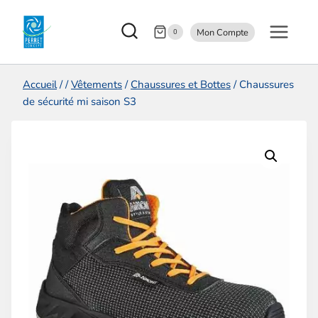
Aller
Mon Compte
au
0
contenu
Accueil
/
/
Vêtements
/
Chaussures et Bottes
/
Chaussures
de sécurité mi saison S3