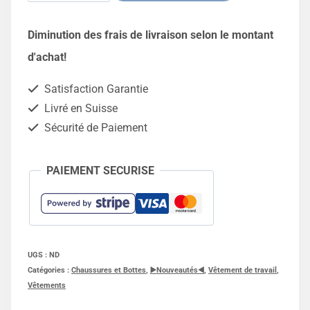
de
Alternative:
Chaussures
Diminution des frais de livraison selon le montant
de
d'achat!
sécurité
Satisfaction Garantie
mi
Livré en Suisse
saison
Sécurité de Paiement
S3
PAIEMENT SECURISE
UGS :
ND
Catégories :
Chaussures et Bottes
,
▶️Nouveautés◀️
,
Vêtement de travail
,
Vêtements