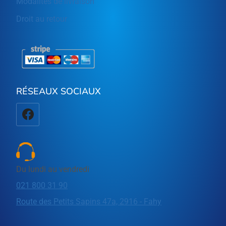
Modalités de livraison
Droit au retour
RÉSEAUX SOCIAUX
Du lundi au vendredi
021 800 31 90
Route des Petits Sapins 47a, 2916 - Fahy