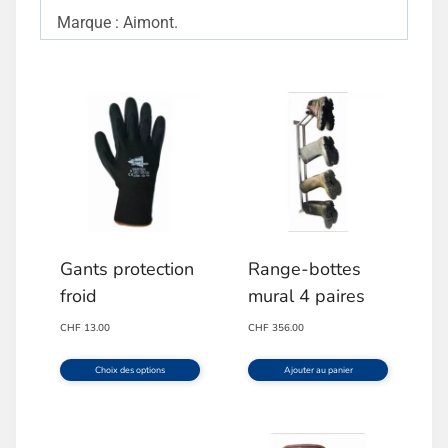
Marque : Aimont.
Gants protection
Range-bottes
froid
mural 4 paires
CHF
13.00
CHF
356.00
Choix des options
Ajouter au panier
Ce
produit