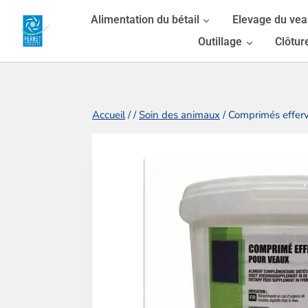
Aller
Alimentation du bétail
Elevage du ve
au
Outillage
Clôtur
contenu
Accueil
/
/
Soin des animaux
/
Comprimés efferv