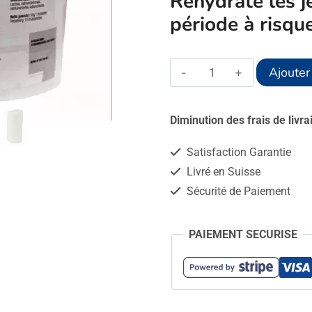
Réhydrate les 
période à risqu
quantité
Ajouter
de
Comprimés
Diminution des frais de livr
effervescents
Satisfaction Garantie
pour
Livré en Suisse
veaux
Sécurité de Paiement
-
25
PAIEMENT SECURISE
pièces