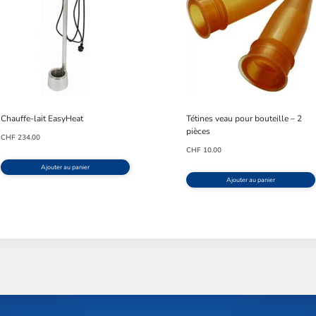
Chauffe-lait EasyHeat
Tétines veau pour bouteille – 2
pièces
CHF
234.00
CHF
10.00
Ajouter au panier
Ajouter au panier