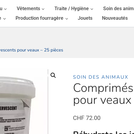
au
Vêtements
Traite / Hygiène
Soin des ani
e
Production fourragère
Jouets
Nouveautés
escents pour veaux – 25 pièces
SOIN DES ANIMAUX
Comprimés 
pour veaux 
CHF
72.00