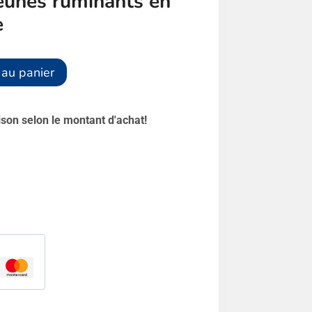
jeunes ruminants en
e
Alternative:
 au panier
aison selon le montant d'achat!