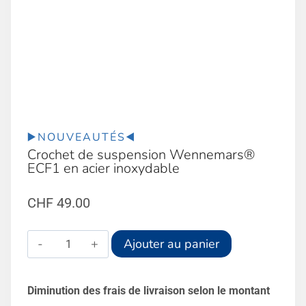
▶️NOUVEAUTÉS◀️
Crochet de suspension Wennemars®
ECF1 en acier inoxydable
CHF
49.00
quantité
Alternative:
Ajouter au panier
de
Crochet
Diminution des frais de livraison selon le montant