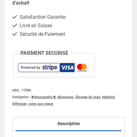
de
d'achat!
suspension
Satisfaction Garantie
Wennemars®
Livré en Suisse
ECF1
Sécurité de Paiement
en
acier
PAIEMENT SECURISE
inoxydable
UGS :
17306
Catégories :
▶️Nouveautés◀️
,
Abreuvoirs
,
Elevage du veau
,
Matériel
d'élevage
,
soins aux veaux
Description