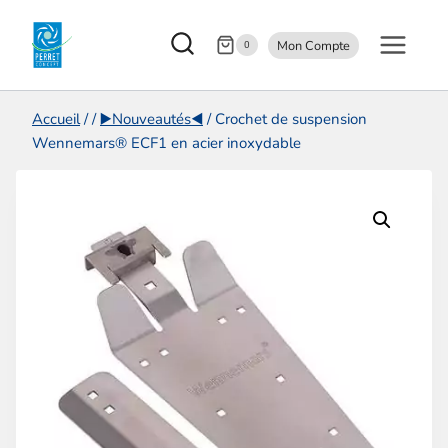
Aller
Mon Compte
au
0
contenu
Accueil
/
/
▶️Nouveautés◀️
/
Crochet de suspension
Wennemars® ECF1 en acier inoxydable