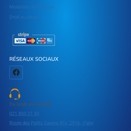
Modalités de livraison
Droit au retour
RÉSEAUX SOCIAUX
Du lundi au vendredi
021 800 31 90
Route des Petits Sapins 47a, 2916 - Fahy