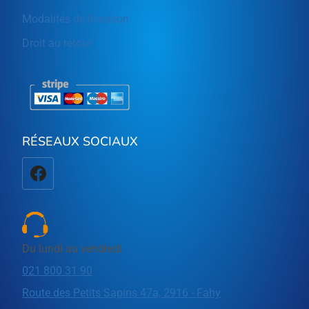
Modalités de livraison
Droit au retour
RÉSEAUX SOCIAUX
Du lundi au vendredi
021 800 31 90
Route des Petits Sapins 47a, 2916 - Fahy