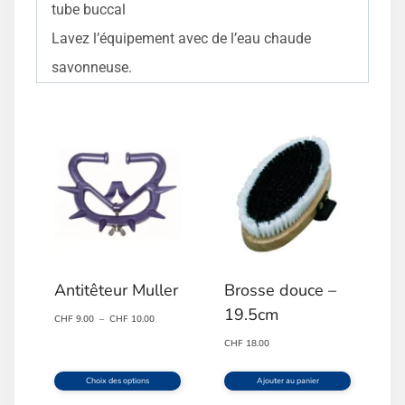
tube buccal
Lavez l’équipement avec de l’eau chaude
savonneuse.
Antitêteur Muller
Brosse douce –
19.5cm
Plage
CHF
9.00
–
CHF
10.00
de
CHF
18.00
prix :
CHF 9.00
Choix des options
Ajouter au panier
à
Ce