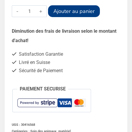
quantité
Alternative:
Ajouter au panier
de
Extension
Diminution des frais de livraison selon le montant
pour
d'achat!
pompe
Satisfaction Garantie
à
Livré en Suisse
drencher
Sécurité de Paiement
Selekt
PAIEMENT SECURISE
UGS :
30416568
Catégories :
Soin des animaux
,
matériel