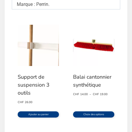
Marque : Perrin.
Support de
Balai cantonnier
suspension 3
synthétique
outils
Plage
CHF
14.00
–
CHF
19.00
de
CHF
26.00
prix :
CHF 14.00
Ajouter au panier
Choix des options
à
Ce
CHF 19.00
produit