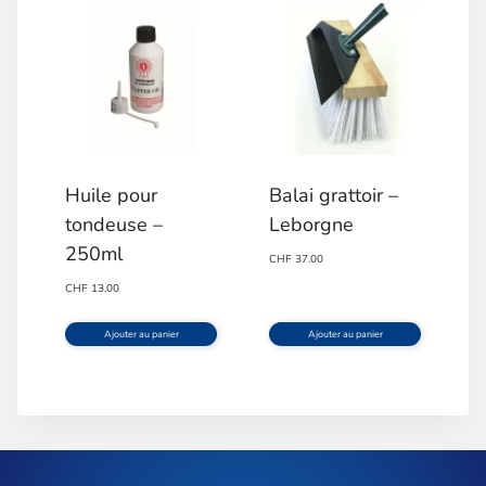
a
plusieurs
variations.
Les
options
Huile pour
Balai grattoir –
peuvent
tondeuse –
Leborgne
être
250ml
CHF
37.00
choisies
CHF
13.00
sur
Ajouter au panier
Ajouter au panier
la
page
du
produit