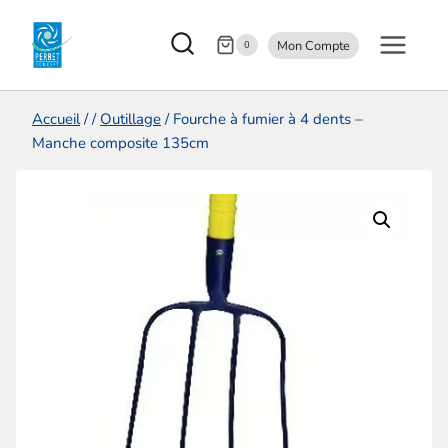
Aller
Mon Compte
au
0
contenu
Accueil
/
/
Outillage
/
Fourche à fumier à 4 dents –
Manche composite 135cm