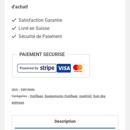
à
d'achat!
fumier
Satisfaction Garantie
à
Livré en Suisse
4
Sécurité de Paiement
dents
-
PAIEMENT SECURISE
Manche
composite
135cm
UGS :
52810606
Catégories :
Outillage
,
Equipements Outillage
,
matériel
,
Soin des
animaux
Description