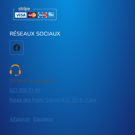
RÉSEAUX SOCIAUX
Du lundi au vendredi
021 800 31 90
Route des Petits Sapins 47a, 2916 - Fahy
Alfalor.ch
Équideos