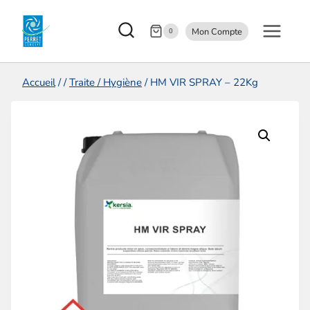
Aller
Mon Compte
au
0
contenu
Accueil
/
/
Traite / Hygiène
/
HM VIR SPRAY – 22Kg