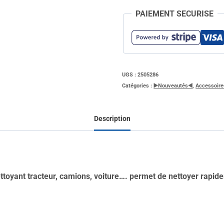
savon
PAIEMENT SECURISE
2.0
nettoyant
tracteur,
camion,
UGS :
2505286
Catégories :
▶️Nouveautés◀️
,
Accessoire
voiture
Description
yant tracteur, camions, voiture…. permet de nettoyer rapidem