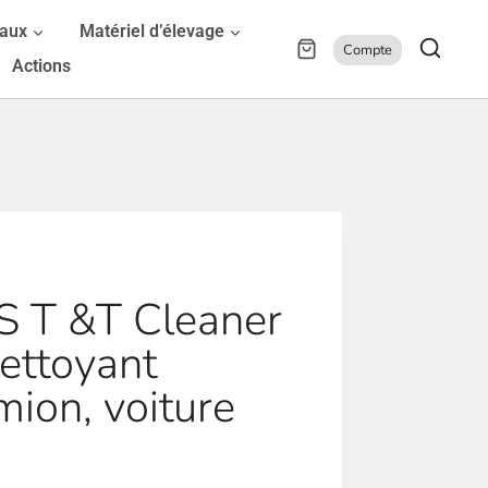
maux
Matériel d’élevage
Compte
Actions
 T &T Cleaner
ettoyant
mion, voiture