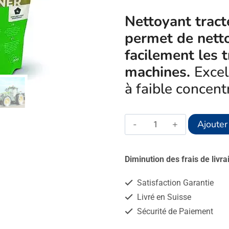
Nettoyant tract
permet de nett
facilement les t
machines.
Excel
à faible concent
quantité
Ajouter
de
HyBag®
Diminution des frais de livr
MS
Satisfaction Garantie
T
Livré en Suisse
&T
Sécurité de Paiement
Cleaner