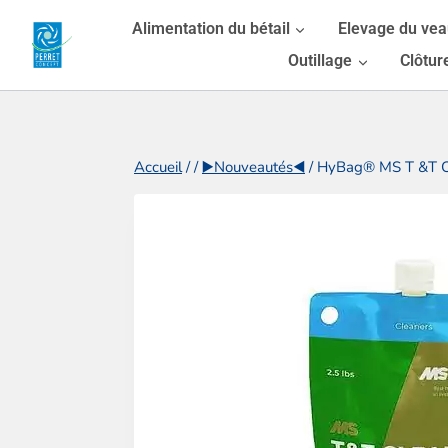
Aller
Alimentation du bétail
Elevage du ve
au
Outillage
Clôtur
contenu
Accueil
/
/
▶️Nouveautés◀️
/
HyBag® MS T &T Cle