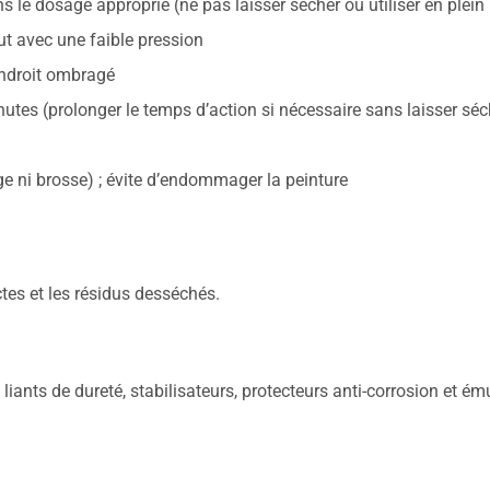
 le dosage approprié (ne pas laisser sécher ou utiliser en plein l
ut avec une faible pression
endroit ombragé
tes (prolonger le temps d’action si nécessaire sans laisser séc
 ni brosse) ; évite d’endommager la peinture
ctes et les résidus desséchés.
 liants de dureté, stabilisateurs, protecteurs anti-corrosion et ém