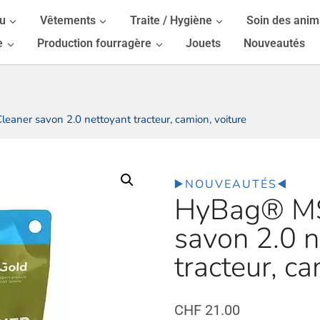
au
Vêtements
Traite / Hygiène
Soin des ani
e
Production fourragère
Jouets
Nouveautés
aner savon 2.0 nettoyant tracteur, camion, voiture
▶️NOUVEAUTÉS◀️
HyBag® MS
savon 2.0 n
tracteur, ca
CHF
21.00