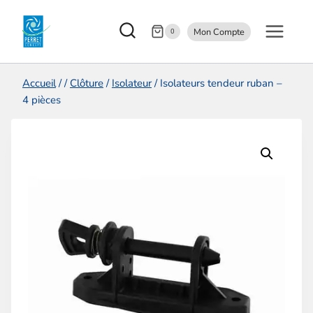
Aller
Mon Compte
au
0
contenu
Accueil
/
/
Clôture
/
Isolateur
/
Isolateurs tendeur ruban –
4 pièces