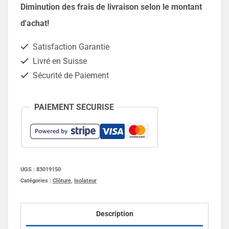
Isolateurs
Diminution des frais de livraison selon le montant
tendeur
d'achat!
ruban
Satisfaction Garantie
-
Livré en Suisse
4
Sécurité de Paiement
pièces
PAIEMENT SECURISE
UGS :
83019150
Catégories :
Clôture
,
Isolateur
Description