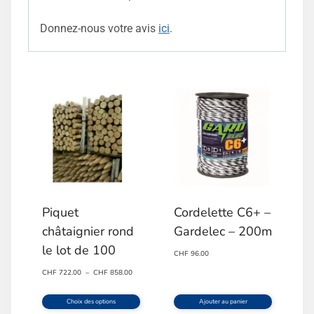
Donnez-nous votre avis
ici
.
Piquet
Cordelette C6+ –
châtaignier rond
Gardelec – 200m
le lot de 100
CHF
96.00
Plage
CHF
722.00
–
CHF
858.00
de
prix :
Choix des options
Ajouter au panier
CHF 722.00