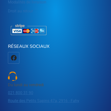
Modalités de livraison
Droit au retour
RÉSEAUX SOCIAUX
Du lundi au vendredi
021 800 31 90
Route des Petits Sapins 47a, 2916 - Fahy