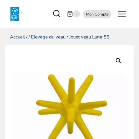
Aller
Mon Compte
au
0
contenu
Accueil
/
/
Elevage du veau
/
Jouet veau Luna 86