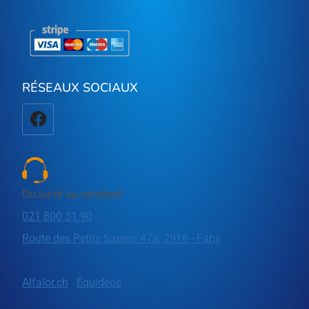
RÉSEAUX SOCIAUX
Du lundi au vendredi
021 800 31 90
Route des Petits Sapins 47a, 2916 - Fahy
Alfalor.ch
Équideos