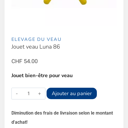
ELEVAGE DU VEAU
Jouet veau Luna 86
CHF
54.00
Jouet bien-être pour veau
quantité
Alternative:
Ajouter au panier
de
Jouet
Diminution des frais de livraison selon le montant
veau
d'achat!