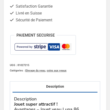
Luna
Satisfaction Garantie
86
Livré en Suisse
Sécurité de Paiement
PAIEMENT SECURISE
UGS :
81027215
Catégories :
Elevage du veau
,
soins aux veaux
Description
Description
Jouet super attractif !
Avantages – Jouet veau Luna 86