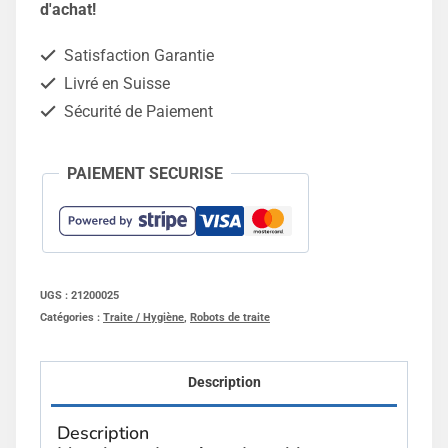
de
d'achat!
traite
Satisfaction Garantie
adaptables
Livré en Suisse
Lely
Sécurité de Paiement
-
4
PAIEMENT SECURISE
pièces
UGS :
21200025
Catégories :
Traite / Hygiène
,
Robots de traite
Description
Description