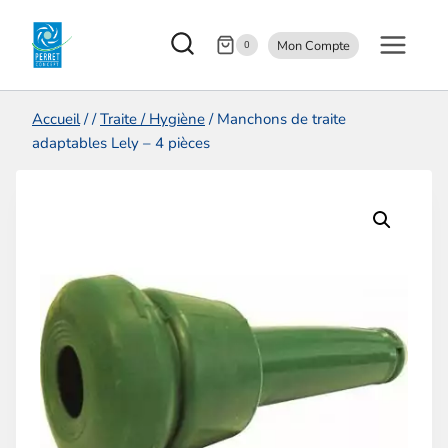
Aller
Mon Compte
au
0
contenu
Accueil
/
/
Traite / Hygiène
/
Manchons de traite
adaptables Lely – 4 pièces