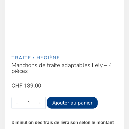
TRAITE / HYGIÈNE
Manchons de traite adaptables Lely – 4
pièces
CHF
139.00
quantité
Alternative:
Ajouter au panier
de
Manchons
Diminution des frais de livraison selon le montant