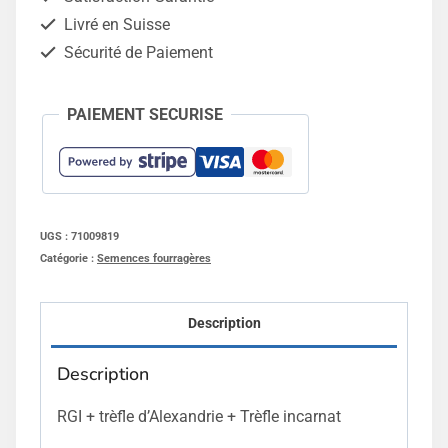
15kg
Livré en Suisse
Sécurité de Paiement
PAIEMENT SECURISE
UGS :
71009819
Catégorie :
Semences fourragères
Description
Description
RGI + trèfle d’Alexandrie + Trèfle incarnat