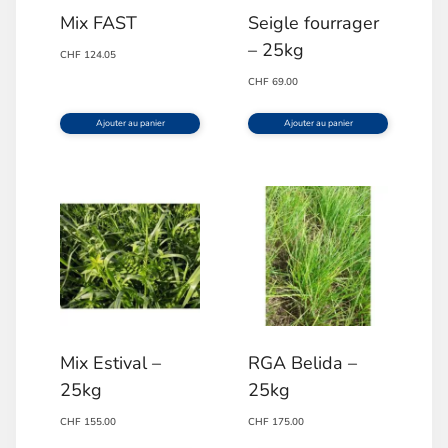
Mix FAST
Seigle fourrager
– 25kg
CHF
124.05
CHF
69.00
Ajouter au panier
Ajouter au panier
Mix Estival –
RGA Belida –
25kg
25kg
CHF
155.00
CHF
175.00