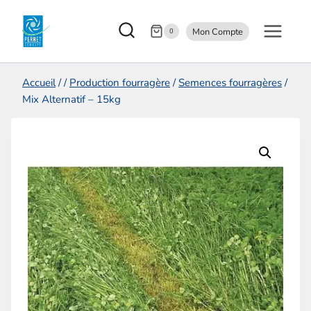
Aller
Mon Compte
au
0
contenu
Accueil
/
/
Production fourragère
/
Semences fourragères
/
Mix Alternatif – 15kg