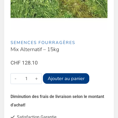
SEMENCES FOURRAGÈRES
Mix Alternatif – 15kg
CHF
128.10
quantité
Alternative:
Ajouter au panier
de
Mix
Diminution des frais de livraison selon le montant
Alternatif
d'achat!
-
Satisfaction Garantie