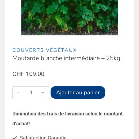
COUVERTS VÉGÉTAUX
Moutarde blanche intermédiaire – 25kg
CHF
109.00
quantité
Alternative:
Ajouter au panier
de
Moutarde
Diminution des frais de livraison selon le montant
blanche
d'achat!
intermédiaire
Satisfaction Garantie