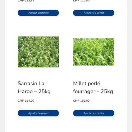
CHF
133.95
CHF
110.00
Ajouter au panier
Ajouter au panier
Sarrasin La
Millet perlé
Harpe – 25kg
fourrager – 25kg
CHF
154.00
CHF
189.00
Ajouter au panier
Ajouter au panier