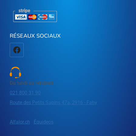
RÉSEAUX SOCIAUX
Du lundi au vendredi
021 800 31 90
Route des Petits Sapins 47a, 2916 - Fahy
Alfalor.ch
Équideos