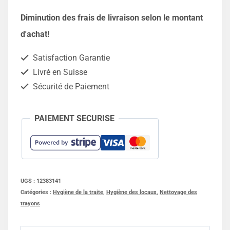
Papier
Diminution des frais de livraison selon le montant
Agro
d'achat!
Paper
Satisfaction Garantie
-
Livré en Suisse
Lot
Sécurité de Paiement
de
2
PAIEMENT SECURISE
UGS :
12383141
Catégories :
Hygiène de la traite
,
Hygiène des locaux
,
Nettoyage des
trayons