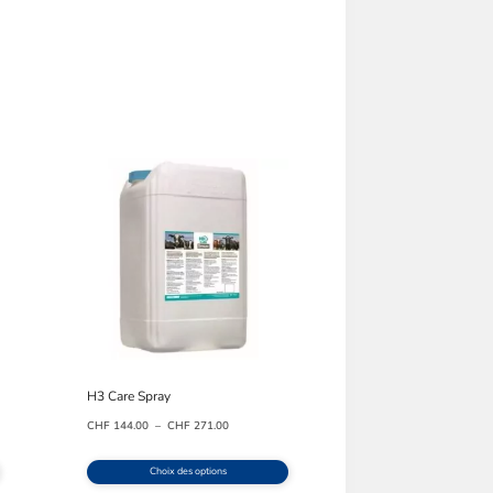
H3 Care Spray
Plage
CHF
144.00
–
CHF
271.00
de
prix :
Choix des options
CHF 144.00