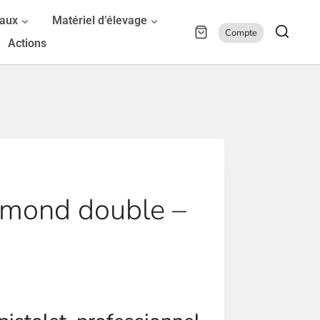
maux
Matériel d’élevage
Compte
Actions
iamond double –