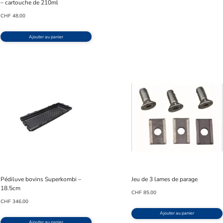
– cartouche de 210ml
CHF
48.00
Ajouter au panier
Pédiluve bovins Superkombi –
Jeu de 3 lames de parage
18.5cm
CHF
85.00
CHF
346.00
Ajouter au panier
Ajouter au panier