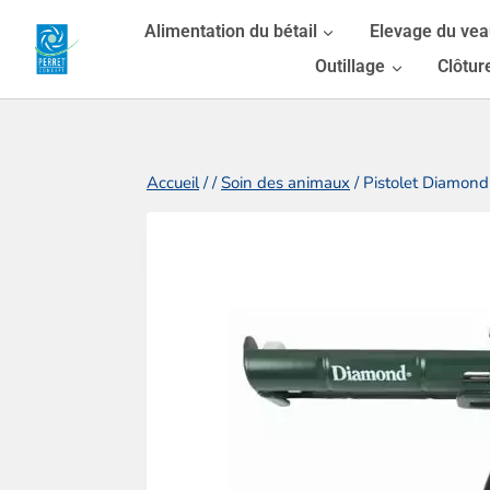
Aller
Alimentation du bétail
Elevage du ve
au
Outillage
Clôtur
contenu
Accueil
/
/
Soin des animaux
/
Pistolet Diamond