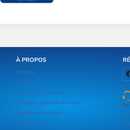
À PROPOS
R
A propos
Contact
Nos moyens de paiement
Conditions générales de vente
Du 
Modalités de livraison
021
Droit au retour
Rou