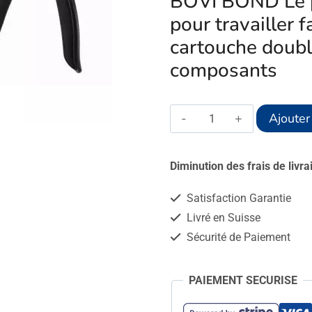
BOVI BOND Le p
pour travailler 
cartouche doubl
composants
quantité
Ajouter
de
Pistolet
Diminution des frais de livr
Diamond
Satisfaction Garantie
double
Livré en Suisse
-
Sécurité de Paiement
Bovi-
Bond
PAIEMENT SECURISE