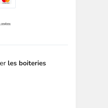
s onglons
ter
les boiteries
d