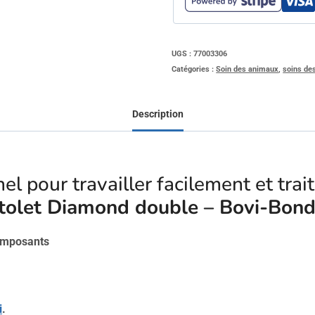
UGS :
77003306
Catégories :
Soin des animaux
,
soins de
Description
el pour travailler facilement et trai
istolet Diamond double – Bovi-Bon
omposants
i
.