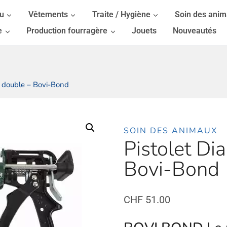
au
Vêtements
Traite / Hygiène
Soin des ani
e
Production fourragère
Jouets
Nouveautés
 double – Bovi-Bond
SOIN DES ANIMAUX
Pistolet D
Bovi-Bond
CHF
51.00