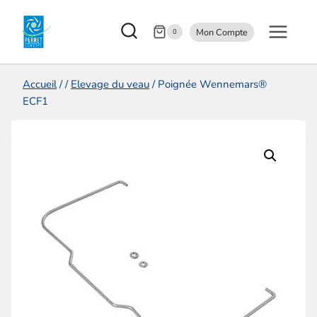
Aller
Mon Compte
au
0
contenu
Accueil
/
/
Elevage du veau
/
Poignée Wennemars®
ECF1