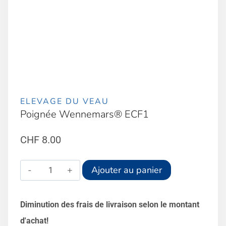
ELEVAGE DU VEAU
Poignée Wennemars® ECF1
CHF
8.00
quantité
Alternative:
Ajouter au panier
de
Poignée
Diminution des frais de livraison selon le montant
Wennemars®
d'achat!