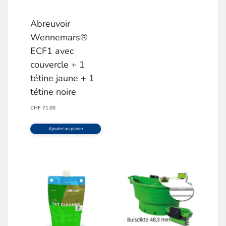
Abreuvoir
Wennemars®
ECF1 avec
couvercle + 1
tétine jaune + 1
tétine noire
CHF
71.00
Ajouter au panier