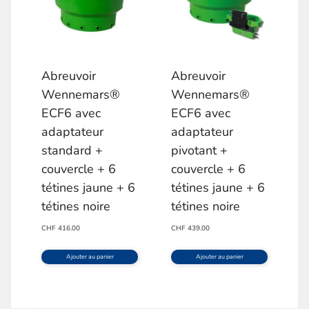
Abreuvoir
Abreuvoir
Wennemars®
Wennemars®
ECF6 avec
ECF6 avec
adaptateur
adaptateur
standard +
pivotant +
couvercle + 6
couvercle + 6
tétines jaune + 6
tétines jaune + 6
tétines noire
tétines noire
CHF
416.00
CHF
439.00
Ajouter au panier
Ajouter au panier