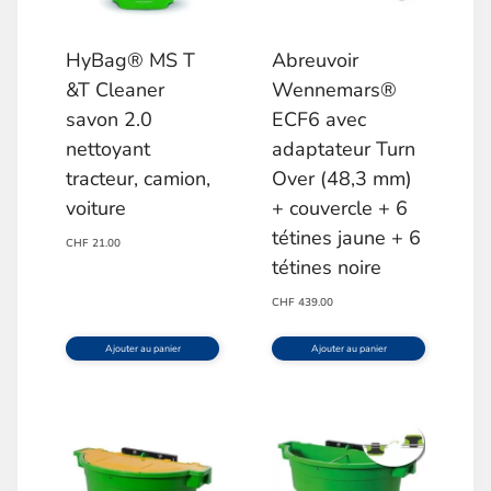
HyBag® MS T
Abreuvoir
&T Cleaner
Wennemars®
savon 2.0
ECF6 avec
nettoyant
adaptateur Turn
tracteur, camion,
Over (48,3 mm)
voiture
+ couvercle + 6
tétines jaune + 6
CHF
21.00
tétines noire
CHF
439.00
Ajouter au panier
Ajouter au panier