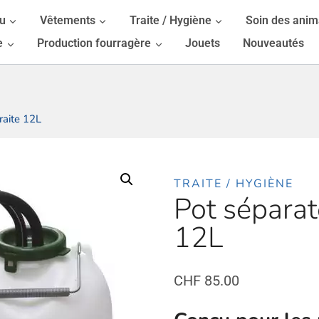
au
Vêtements
Traite / Hygiène
Soin des ani
e
Production fourragère
Jouets
Nouveautés
raite 12L
TRAITE / HYGIÈNE
Pot séparat
12L
CHF
85.00