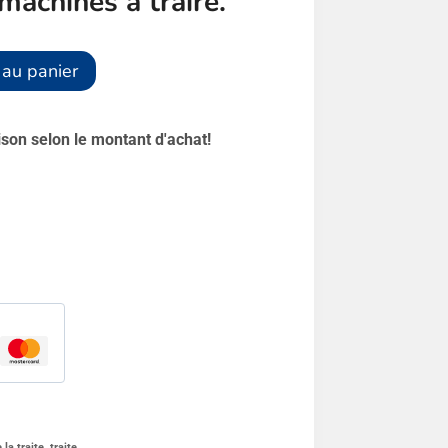
machines à traire.
Alternative:
 au panier
aison selon le montant d'achat!
 la traite
,
traite