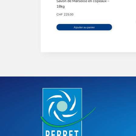
Savon de Marseille en copeaux –
18kg
CHF
225.00
Ajouter au panier