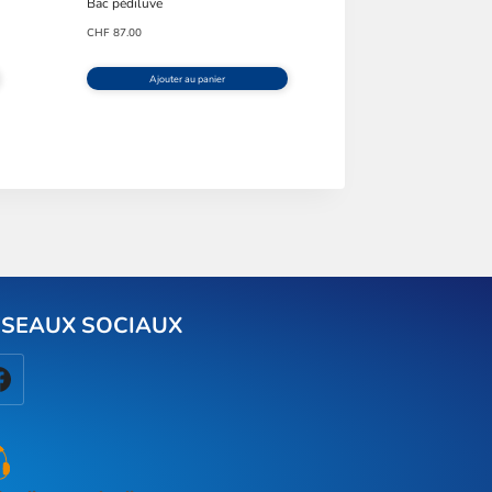
Bac pédiluve
CHF
87.00
Ajouter au panier
ÉSEAUX SOCIAUX