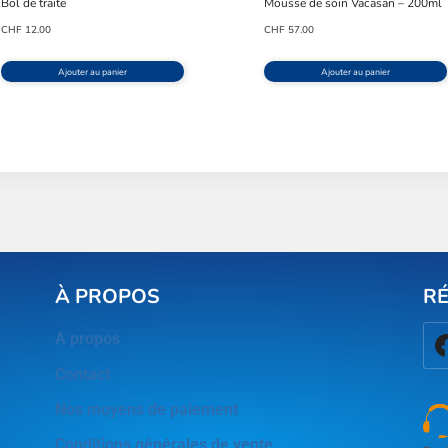
Bol de traite
Mousse de soin Vacasan – 200ml
CHF
12.00
CHF
57.00
Ajouter au panier
Ajouter au panier
À PROPOS
R
A propos
Contact
Nos moyens de paiement
Conditions générales de vente