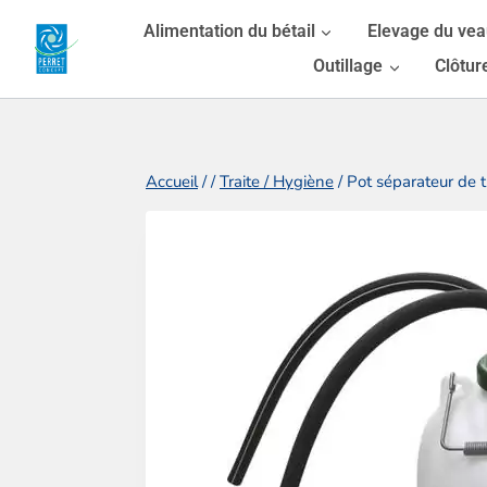
Aller
Alimentation du bétail
Elevage du ve
au
Outillage
Clôtur
contenu
Accueil
/
/
Traite / Hygiène
/
Pot séparateur de t