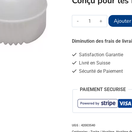
Conçu pour les 
quantité
Ajouter
de
Pot
Diminution des frais de livr
séparateur
Satisfaction Garantie
de
Livré en Suisse
traite
Sécurité de Paiement
12L
PAIEMENT SECURISE
UGS :
42003540
Catégories :
Traite / Hygiène
,
Hygiène de