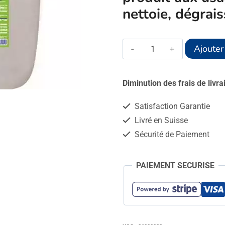
nettoie, dégrais
quantité
Ajouter
de
Savon
Diminution des frais de livr
noir
Satisfaction Garantie
liquide
Livré en Suisse
-
Sécurité de Paiement
25L
PAIEMENT SECURISE