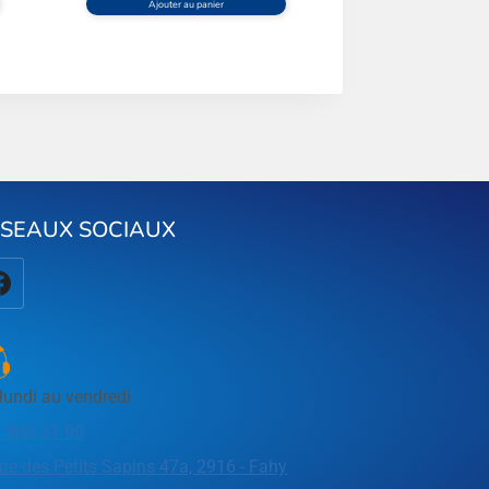
Ajouter au panier
ÉSEAUX SOCIAUX
lundi au vendredi
 800 31 90
te des Petits Sapins 47a, 2916 - Fahy