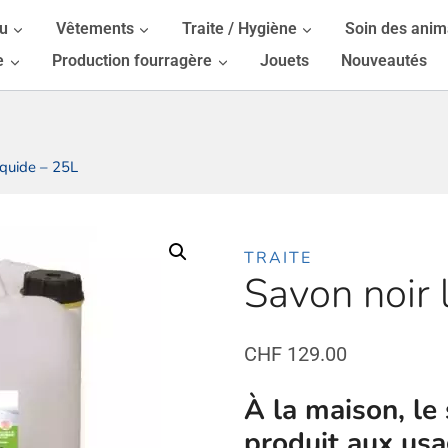
au
Vêtements
Traite / Hygiène
Soin des ani
e
Production fourragère
Jouets
Nouveautés
iquide – 25L
TRAITE
Savon noir 
CHF
129.00
À la maison, le
produit aux usa