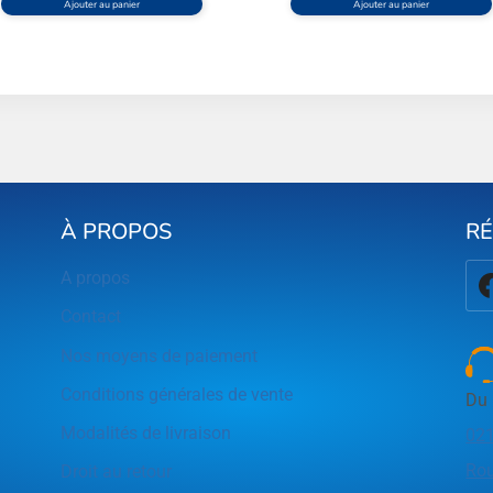
Ajouter au panier
Ajouter au panier
À PROPOS
R
A propos
Contact
Nos moyens de paiement
Conditions générales de vente
Du 
Modalités de livraison
021
Rou
Droit au retour