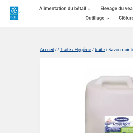
Aller
Alimentation du bétail
Elevage du ve
au
Outillage
Clôtur
contenu
Accueil
/
/
Traite / Hygiène
/
traite
/
Savon noir l