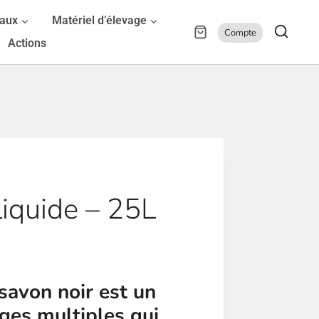
maux
Matériel d’élevage
Compte
Actions
liquide – 25L
 savon noir est un
ges multiples qui