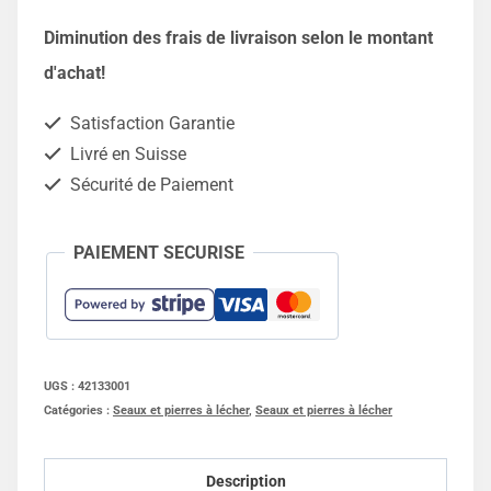
Support
Diminution des frais de livraison selon le montant
de
d'achat!
pierre
Satisfaction Garantie
-
Livré en Suisse
10kg
Sécurité de Paiement
ou
12kg
PAIEMENT SECURISE
UGS :
42133001
Catégories :
Seaux et pierres à lécher
,
Seaux et pierres à lécher
Description