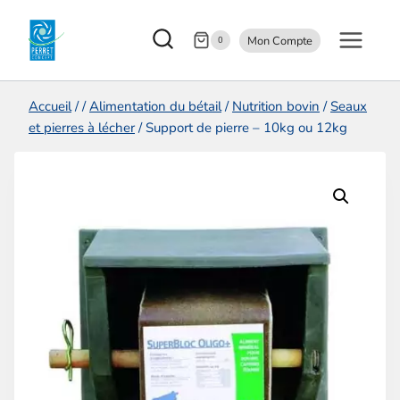
Aller
Mon Compte
au
0
contenu
Accueil
/
/
Alimentation du bétail
/
Nutrition bovin
/
Seaux
et pierres à lécher
/
Support de pierre – 10kg ou 12kg