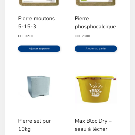
Pierre moutons
Pierre
5-15-3
phosphocalcique
CHF
32.00
CHF
28.00
Ajouter au panier
Ajouter au panier
Pierre sel pur
Max Bloc Dry –
10kg
seau à lécher