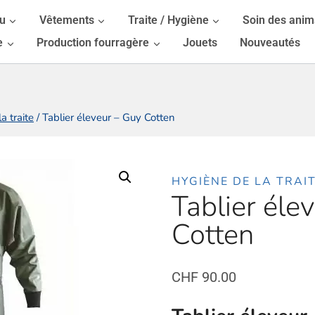
au
Vêtements
Traite / Hygiène
Soin des ani
e
Production fourragère
Jouets
Nouveautés
a traite
/
Tablier éleveur – Guy Cotten
HYGIÈNE DE LA TRAI
Tablier éle
Cotten
CHF
90.00