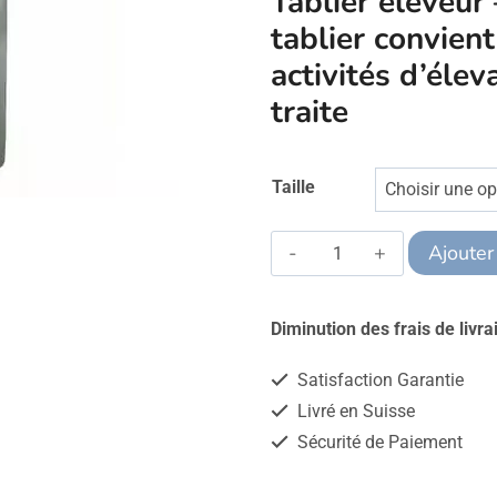
Tablier éleveur
tablier convien
activités d’éle
traite
Taille
quantité
Ajouter
de
Alternative:
Tablier
Diminution des frais de livr
éleveur
Satisfaction Garantie
-
Livré en Suisse
Guy
Sécurité de Paiement
Cotten