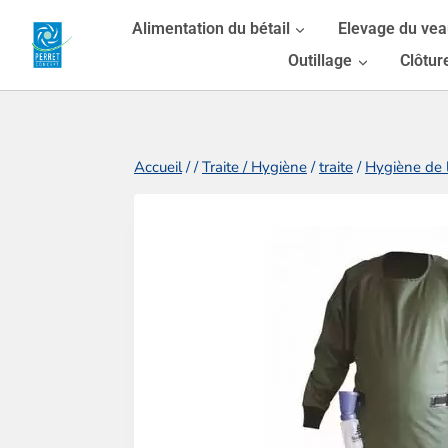
Aller
Alimentation du bétail
Elevage du ve
au
Outillage
Clôtur
contenu
Accueil
/
/
Traite / Hygiène
/
traite
/
Hygiène de l