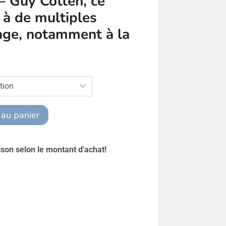
 – Guy Cotten, ce
t à de multiples
vage, notamment à la
 au panier
aison selon le montant d'achat!