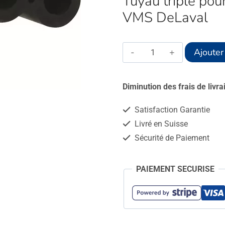
Tuyau triple pour
VMS DeLaval
quantité
Ajouter
de
Tuyau
Diminution des frais de livr
triple
Satisfaction Garantie
-
Livré en Suisse
type
Sécurité de Paiement
Mickey
Mouse
PAIEMENT SECURISE
-
25m