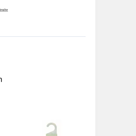
traite
m