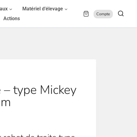
maux
Matériel d’élevage
Compte
Actions
e – type Mickey
5m