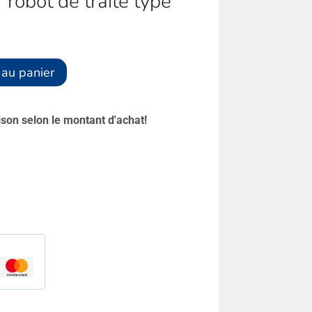
 robot de traite type
Alternative:
 au panier
aison selon le montant d'achat!