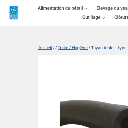
Aller
Alimentation du bétail
Elevage du ve
au
Outillage
Clôtur
contenu
Accueil
/
/
Traite / Hygiène
/
Tuyau triple – typ