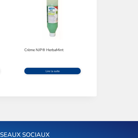
Crème NJP® HerbaMint
Lire la suite
ÉSEAUX SOCIAUX