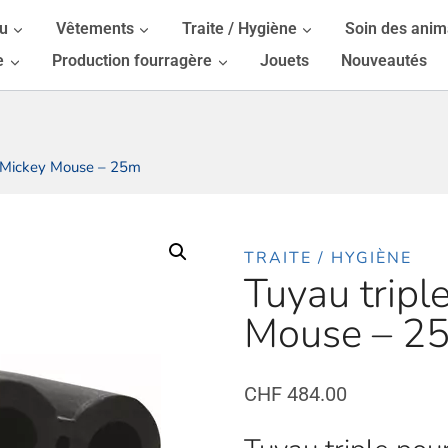
au
Vêtements
Traite / Hygiène
Soin des ani
e
Production fourragère
Jouets
Nouveautés
e Mickey Mouse – 25m
TRAITE / HYGIÈNE
Tuyau tripl
Mouse – 2
CHF
484.00