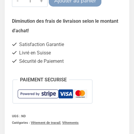
Ajouter au panier
de
Alternative:
Veste
Diminution des frais de livraison selon le montant
de
d'achat!
pluie
Satisfaction Garantie
Isoprim
Livré en Suisse
420
Sécurité de Paiement
Isolatech
-
PAIEMENT SECURISE
Guy
Cotten
UGS :
ND
Catégories :
Vêtement de travail
,
Vêtements