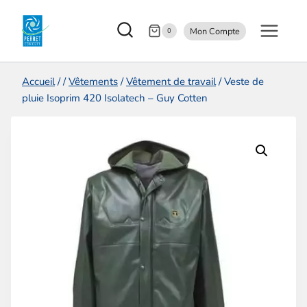
Aller
Mon Compte
au
0
contenu
Accueil
/
/
Vêtements
/
Vêtement de travail
/
Veste de
pluie Isoprim 420 Isolatech – Guy Cotten