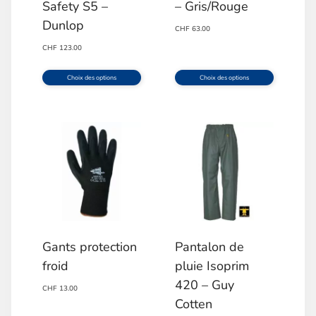
Safety S5 –
– Gris/Rouge
Dunlop
CHF
63.00
CHF
123.00
Choix des options
Choix des options
Ce
Ce
produit
produit
a
a
plusieurs
plusieurs
variations.
variations.
Les
Les
options
options
Gants protection
Pantalon de
peuvent
peuvent
froid
pluie Isoprim
être
être
420 – Guy
CHF
13.00
choisies
choisies
Cotten