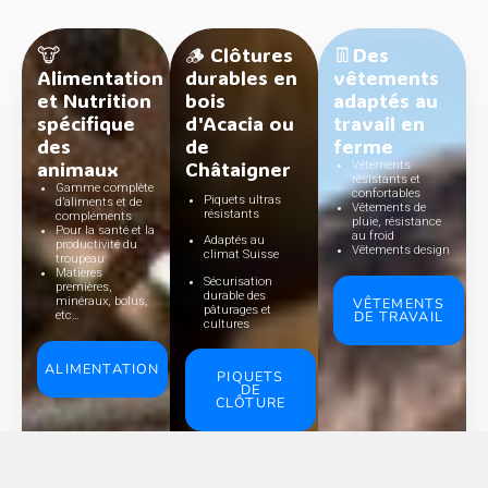
🐮
🪵 Clôtures
👖Des
Alimentation
durables en
vêtements
et Nutrition
bois
adaptés au
spécifique
d'Acacia ou
travail en
des
de
ferme
animaux
Châtaigner
Vêtements
résistants et
Gamme complète
confortables
Piquets ultras
d’aliments et de
Vêtements de
résistants
compléments
pluie, résistance
Pour la santé et la
au froid
Adaptés au
productivité du
Vêtements design
climat Suisse
troupeau
Matières
Sécurisation
premières,
durable des
VÊTEMENTS
minéraux, bolus,
pâturages et
DE TRAVAIL
etc…
cultures
ALIMENTATION
PIQUETS
DE
CLÔTURE