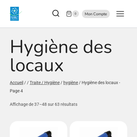
Aller
Mon Compte
au
0
contenu
Hygiène des
locaux
Accueil
/
/
Traite / Hygiène
/
hygiène
/
Hygiène des locaux
-
Page 4
Affichage de 37–48 sur 63 résultats