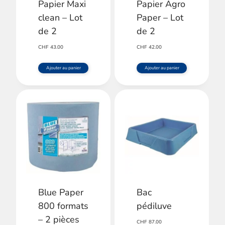
Papier Maxi
Papier Agro
clean – Lot
Paper – Lot
de 2
de 2
CHF
43.00
CHF
42.00
Ajouter au panier
Ajouter au panier
Blue Paper
Bac
800 formats
pédiluve
– 2 pièces
CHF
87.00