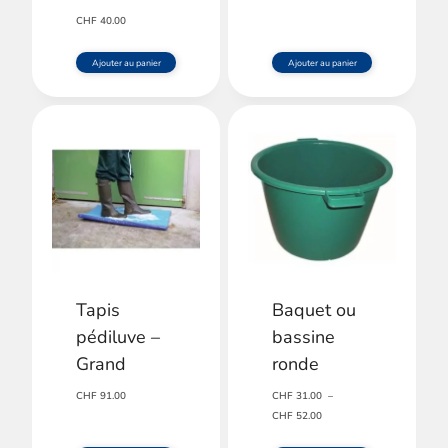
CHF
40.00
Ajouter au panier
Ajouter au panier
Tapis
Baquet ou
pédiluve –
bassine
Grand
ronde
CHF
91.00
CHF
31.00
–
Plage
CHF
52.00
de