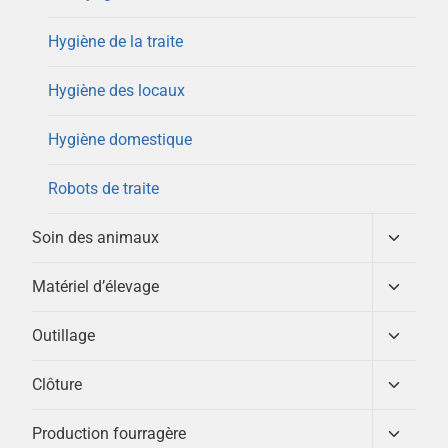
Hygiène de la traite
Hygiène des locaux
Hygiène domestique
Robots de traite
Ouvrir/
Soin des animaux
le
menu
Ouvrir/
Matériel d’élevage
enfant
le
menu
Ouvrir/
Outillage
enfant
le
menu
Ouvrir/
Clôture
enfant
le
menu
Ouvrir/
Production fourragère