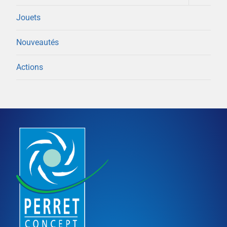
enfant
le
menu
Jouets
enfant
Nouveautés
Actions