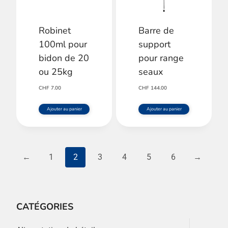
options
Robinet
Barre de
peuvent
100ml pour
support
être
bidon de 20
pour range
choisies
ou 25kg
seaux
sur
CHF
7.00
CHF
144.00
la
Ajouter au panier
Ajouter au panier
page
du
produit
←
1
2
3
4
5
6
→
CATÉGORIES