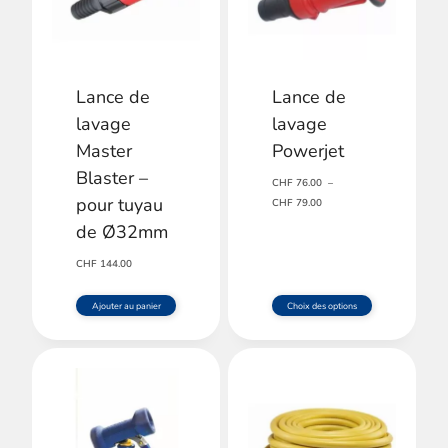
Lance de
Lance de
lavage
lavage
Master
Powerjet
Blaster –
CHF
76.00
–
pour tuyau
Plage
CHF
79.00
de
de Ø32mm
prix :
CHF 76.00
CHF
144.00
à
CHF 79.00
Ajouter au panier
Choix des options
Ce
produit
a
plusieurs