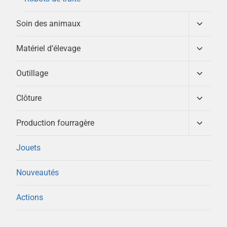
Ouvrir/
Soin des animaux
le
menu
Ouvrir/
Matériel d’élevage
enfant
le
menu
Ouvrir/
Outillage
enfant
le
menu
Ouvrir/
Clôture
enfant
le
menu
Ouvrir/
Production fourragère
enfant
le
menu
Jouets
enfant
Nouveautés
Actions