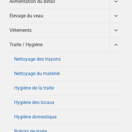
Ouvrir/
Alimentation du bétail
le
menu
Ouvrir/
Elevage du veau
enfant
le
menu
Ouvrir/
Vêtements
enfant
le
menu
Ouvrir/
Traite / Hygiène
enfant
le
menu
Nettoyage des trayons
enfant
Nettoyage du matériel
Hygiène de la traite
Hygiène des locaux
Hygiène domestique
Robots de traite