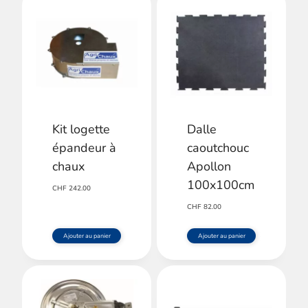
Kit logette
Dalle
épandeur à
caoutchouc
chaux
Apollon
100x100cm
CHF
242.00
CHF
82.00
Ajouter au panier
Ajouter au panier