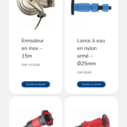
Enrouleur
Lance à eau
en inox –
en nylon
15m
armé –
Ø25mm
CHF
1'175.00
CHF
63.00
Ajouter au panier
Ajouter au panier