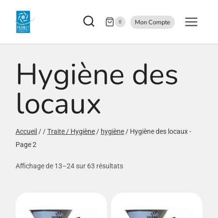
Aller
Mon Compte
au
0
contenu
Hygiène des
locaux
Accueil
/
/
Traite / Hygiène
/
hygiène
/
Hygiène des locaux
-
Page 2
Affichage de 13–24 sur 63 résultats