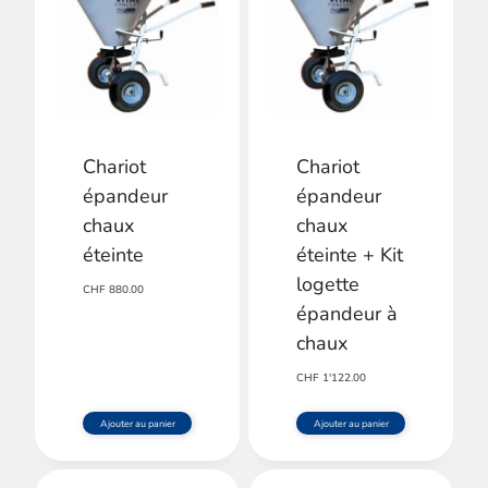
Chariot
Chariot
épandeur
épandeur
chaux
chaux
éteinte
éteinte + Kit
logette
CHF
880.00
épandeur à
chaux
CHF
1'122.00
Ajouter au panier
Ajouter au panier