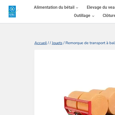
Aller
Alimentation du bétail
Elevage du ve
au
Outillage
Clôtur
contenu
Accueil
/
/
Jouets
/
Remorque de transport à ball