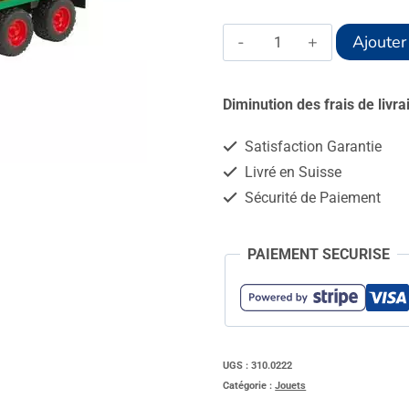
quantité
Ajouter
de
Remorque
Diminution des frais de livr
de
Satisfaction Garantie
transport
Livré en Suisse
à
Sécurité de Paiement
balles
rondes,
PAIEMENT SECURISE
avec
8
balles
UGS :
310.0222
Catégorie :
Jouets