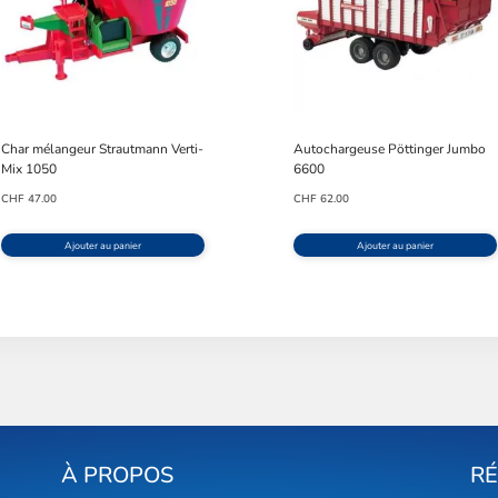
Char mélangeur Strautmann Verti-
Autochargeuse Pöttinger Jumbo
Mix 1050
6600
CHF
47.00
CHF
62.00
Ajouter au panier
Ajouter au panier
À PROPOS
R