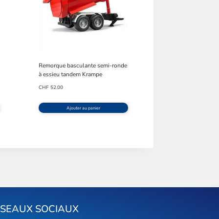
Remorque basculante semi-ronde
à essieu tandem Krampe
CHF
52.00
Ajouter au panier
ÉSEAUX SOCIAUX