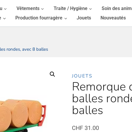
au
Vêtements
Traite / Hygiène
Soin des ani
e
Production fourragère
Jouets
Nouveautés
es rondes, avec 8 balles
JOUETS
Remorque d
balles rond
balles
CHF
31.00