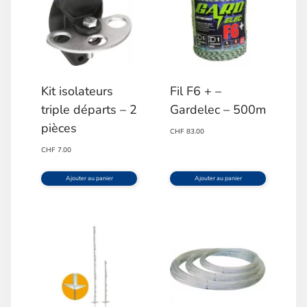
Kit isolateurs
Fil F6 + –
triple départs – 2
Gardelec – 500m
pièces
CHF
83.00
CHF
7.00
Ajouter au panier
Ajouter au panier