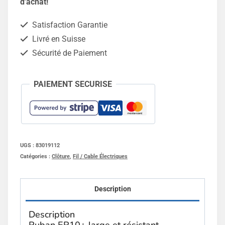
d'achat!
-
Satisfaction Garantie
200m
Livré en Suisse
Sécurité de Paiement
PAIEMENT SECURISE
UGS :
83019112
Catégories :
Clôture
,
Fil / Cable Électriques
Description
Description
Ruban ER10+ large et résistant