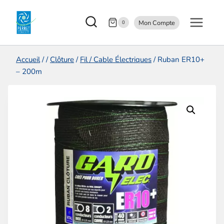
Aller
Mon Compte
au
0
contenu
Accueil
/
/
Clôture
/
Fil / Cable Électriques
/
Ruban ER10+
– 200m