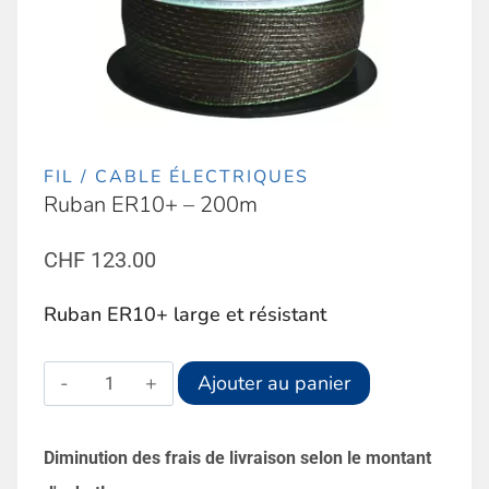
FIL / CABLE ÉLECTRIQUES
Ruban ER10+ – 200m
CHF
123.00
Ruban ER10+ large et résistant
quantité
Alternative:
Ajouter au panier
de
Ruban
Diminution des frais de livraison selon le montant
ER10+