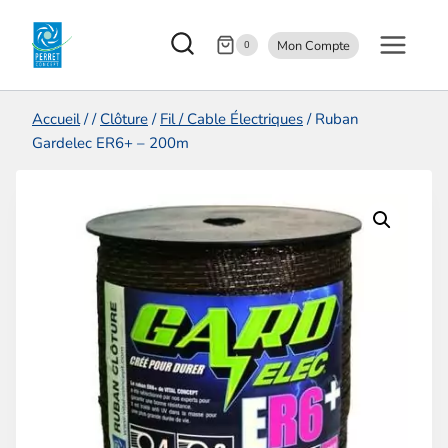
Aller
Mon Compte
au
0
contenu
Accueil
/
/
Clôture
/
Fil / Cable Électriques
/
Ruban
Gardelec ER6+ – 200m